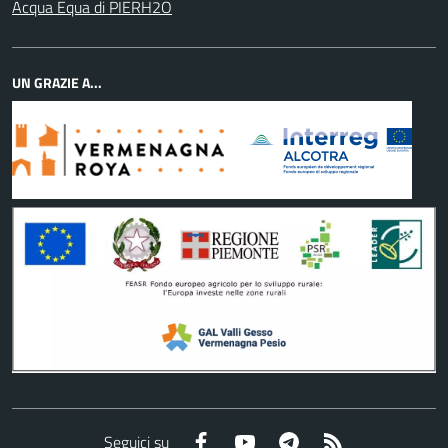
Acqua Equa di PIERH2O
UN GRAZIE A...
Facebook
YouTube
Telegram
RSS
Seguici su