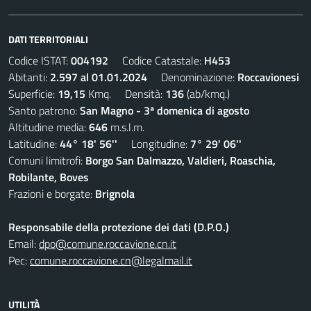
DATI TERRITORIALI
Codice ISTAT:
004192
Codice Catastale:
H453
Abitanti:
2.597 al 01.01.2024
Denominazione:
Roccavionesi
Superficie:
19,15
Kmq. Densità:
136
(ab/kmq.)
Santo patrono:
San Magno - 3ª domenica di agosto
Altitudine media:
646
m.s.l.m.
Latitudine:
44° 18' 56''
Longitudine:
7° 29' 06''
Comuni limitrofi:
Borgo San Dalmazzo, Valdieri, Roaschia,
Robilante, Boves
Frazioni e borgate:
Brignola
Responsabile della protezione dei dati (D.P.O.)
Email:
dpo@comune.roccavione.cn.it
Pec:
comune.roccavione.cn@legalmail.it
UTILITÀ