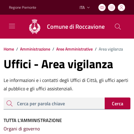
ITA
Regione Piemonte
Lingua attiva:
Comune di Roccavione
Home
/
Amministrazione
/
Aree Amministrative
/
Area vigilanza
Uffici - Area vigilanza
Le informazioni e i contatti degli Uffici di Città, gli uffici aperti
al pubblico e gli uffici assistenziali.
cerca
Cerca
TUTTA L'AMMINISTRAZIONE
Organi di governo