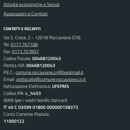
Attività economiche e Servizi
Associazioni e Comitati
CONTATTI E RECAPITI
Via S. Croce, 2 - 12018 Roccavione (CN)
Tel:
0171.767108
Fax:
0171.757857
Codice Fiscale:
00468120043
Partita IVA:
00468120043
P.E.C.:
comune.roccavione.cn@legalmail.it
Email:
protocollo@comune.roccavione.cn.it
Fatturazione Elettronica:
UFEPM5
Codice IPA:
c_h453
IBAN (per i vostri bonifici bancari):
IT 40 C 03599 01800 000000158373
Conto Corrente Postale:
11000122