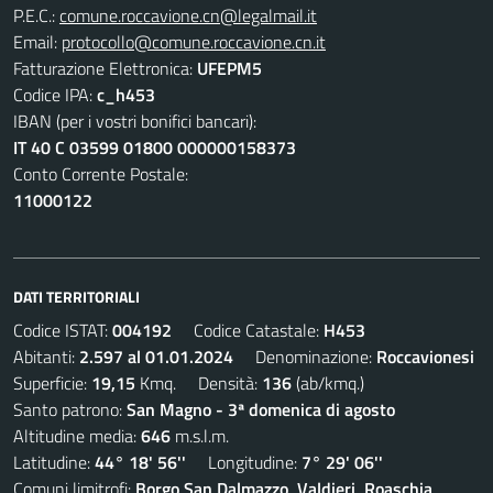
P.E.C.:
comune.roccavione.cn@legalmail.it
Email:
protocollo@comune.roccavione.cn.it
Fatturazione Elettronica:
UFEPM5
Codice IPA:
c_h453
IBAN (per i vostri bonifici bancari):
IT 40 C 03599 01800 000000158373
Conto Corrente Postale:
11000122
DATI TERRITORIALI
Codice ISTAT:
004192
Codice Catastale:
H453
Abitanti:
2.597 al 01.01.2024
Denominazione:
Roccavionesi
Superficie:
19,15
Kmq. Densità:
136
(ab/kmq.)
Santo patrono:
San Magno - 3ª domenica di agosto
Altitudine media:
646
m.s.l.m.
Latitudine:
44° 18' 56''
Longitudine:
7° 29' 06''
Comuni limitrofi:
Borgo San Dalmazzo, Valdieri, Roaschia,