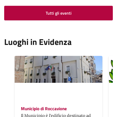
Tutti gli eventi
Luoghi in Evidenza
Municipio di Roccavione
Il Municipio è l'edificio destinato ad
T