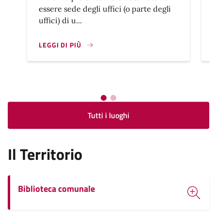
essere sede degli uffici (o parte degli
l
uffici) di u...
LEGGI DI PIÙ
L
Tutti i luoghi
Il Territorio
Biblioteca comunale