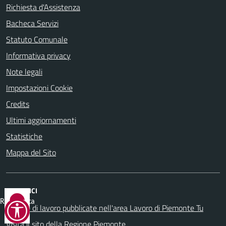
Richiesta d'Assistenza
Bacheca Servizi
Statuto Comunale
Informativa privacy
Note legali
Impostazioni Cookie
Credits
Ultimi aggiornamenti
Statistiche
Mappa del Sito
SITI AMICI
Reimposta
Offerte di lavoro pubblicate nell'area Lavoro di Piemonte Tu
tutto
Visita il sito della Regione Piemonte