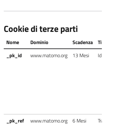
Cookie di terze parti
Nome
Dominio
Scadenza
Tipo
Cat
_pk_id
www.matomo.org
13 Mesi
Identificazione
Ter
Par
_pk_ref
www.matomo.org
6 Mesi
Tracciamento
Ter
Par