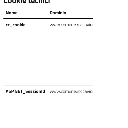
Cookie tecnici
Nome
Dominio
Scadenz
cc_cookie
www.comune.roccavione.cn.it
7 giorni
ASP.NET_SessionId
www.comune.roccavione.cn.it
Durata
Sessione