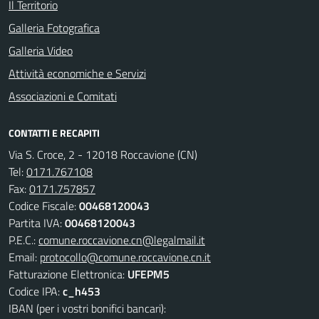
Il Territorio
Galleria Fotografica
Galleria Video
Attività economiche e Servizi
Associazioni e Comitati
CONTATTI E RECAPITI
Via S. Croce, 2 - 12018 Roccavione (CN)
Tel:
0171.767108
Fax:
0171.757857
Codice Fiscale:
00468120043
Partita IVA:
00468120043
P.E.C.:
comune.roccavione.cn@legalmail.it
Email:
protocollo@comune.roccavione.cn.it
Fatturazione Elettronica:
UFEPM5
Codice IPA:
c_h453
IBAN (per i vostri bonifici bancari):