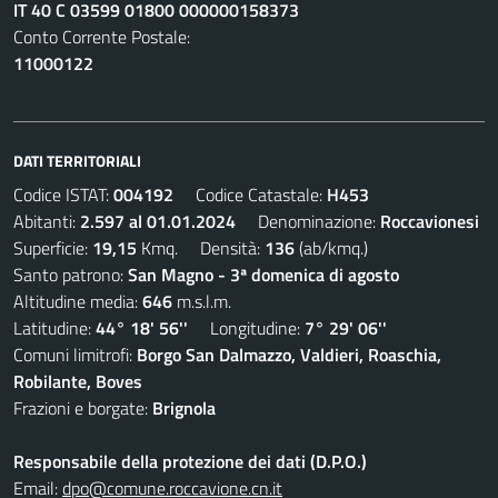
IT 40 C 03599 01800 000000158373
Conto Corrente Postale:
11000122
DATI TERRITORIALI
Codice ISTAT:
004192
Codice Catastale:
H453
Abitanti:
2.597 al 01.01.2024
Denominazione:
Roccavionesi
Superficie:
19,15
Kmq. Densità:
136
(ab/kmq.)
Santo patrono:
San Magno - 3ª domenica di agosto
Altitudine media:
646
m.s.l.m.
Latitudine:
44° 18' 56''
Longitudine:
7° 29' 06''
Comuni limitrofi:
Borgo San Dalmazzo, Valdieri, Roaschia,
Robilante, Boves
Frazioni e borgate:
Brignola
Responsabile della protezione dei dati (D.P.O.)
Email:
dpo@comune.roccavione.cn.it