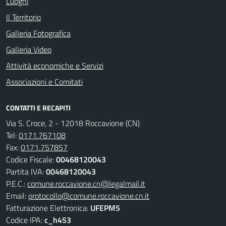
Luoghi
Il Territorio
Galleria Fotografica
Galleria Video
Attività economiche e Servizi
Associazioni e Comitati
CONTATTI E RECAPITI
Via S. Croce, 2 - 12018 Roccavione (CN)
Tel:
0171.767108
Fax:
0171.757857
Codice Fiscale:
00468120043
Partita IVA:
00468120043
P.E.C.:
comune.roccavione.cn@legalmail.it
Email:
protocollo@comune.roccavione.cn.it
Fatturazione Elettronica:
UFEPM5
Codice IPA:
c_h453