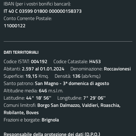
IBAN (per i vostri bonifici bancari):
IT 40 C 03599 01800 000000158373
Conto Corrente Postale:
11000122
DATI TERRITORIALI
Codice ISTAT:
004192
Codice Catastale:
H453
Abitanti:
2.597 al 01.01.2024
Denominazione:
Roccavionesi
Superficie:
19,15
Kmq. Densità:
136
(ab/kmq.)
Santo patrono:
San Magno - 3ª domenica di agosto
Altitudine media:
646
m.s.l.m.
Latitudine:
44° 18' 56''
Longitudine:
7° 29' 06''
Comuni limitrofi:
Borgo San Dalmazzo, Valdieri, Roaschia,
Robilante, Boves
Frazioni e borgate:
Brignola
Responsabile della protezione dei dati (D.P.O.)