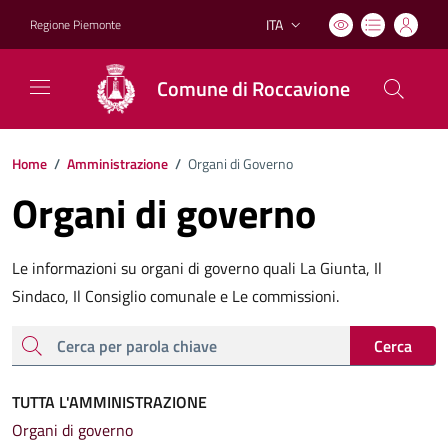
ITA
Regione Piemonte
Lingua attiva:
Comune di Roccavione
Home
/
Amministrazione
/
Organi di Governo
Organi di governo
Le informazioni su organi di governo quali La Giunta, Il
Sindaco, Il Consiglio comunale e Le commissioni.
cerca
Cerca
TUTTA L'AMMINISTRAZIONE
Organi di governo