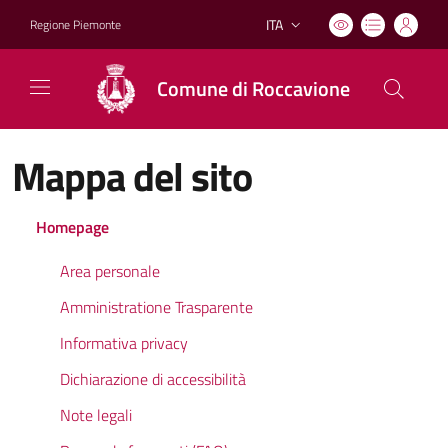
ITA
Regione Piemonte
Lingua attiva:
Comune di Roccavione
Mappa del sito
Homepage
Area personale
Amministratione Trasparente
Informativa privacy
Dichiarazione di accessibilità
Note legali