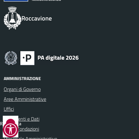
Roccavione
AMMINISTRAZIONE
Organi di Governo
Aree Amministrative
Uffici
Documenti e Dati
Reimposta
Enti e Fondazioni
tutto
Personale Amministrativo