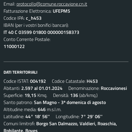
Email:
protocollo@comune.roccavione.cn.it
Fatturazione Elettronica:
UFEPM5
Codice IPA:
c_h453
IBAN (per i vostri bonifici bancari):
IT 40 C 03599 01800 000000158373
Conto Corrente Postale:
11000122
DATI TERRITORIALI
Codice ISTAT:
004192
Codice Catastale:
H453
Abitanti:
2.597 al 01.01.2024
Denominazione:
Roccavionesi
Superficie:
19,15
Kmq. Densità:
136
(ab/kmq.)
Santo patrono:
San Magno - 3ª domenica di agosto
Altitudine media:
646
m.s.l.m.
Latitudine:
44° 18' 56''
Longitudine:
7° 29' 06''
Comuni limitrofi:
Borgo San Dalmazzo, Valdieri, Roaschia,
Robilante, Boves