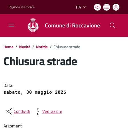
ITA
Regione Piemonte
Lingua attiva:
Comune di Roccavione
Home
/
Novità
/
Notizie
/
Chiusura strade
Chiusura strade
Dettagli del documento
Data:
sabato, 30 maggio 2026
Condividi
Vedi azioni
Argomenti