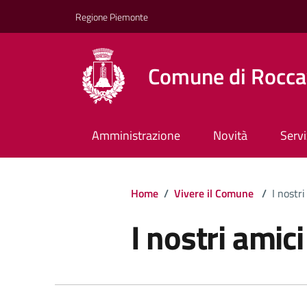
Regione Piemonte
Comune di Rocca
Amministrazione
Novità
Servi
Home
/
Vivere il Comune
/
I nostr
I nostri amic