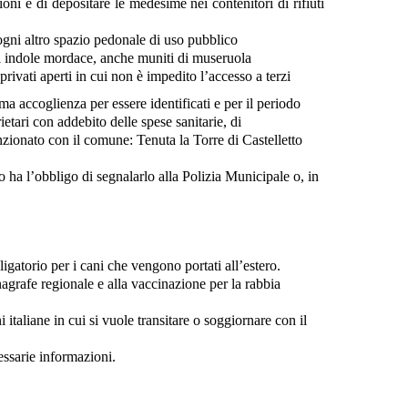
ioni e di depositare le medesime nei contenitori di rifiuti
 ogni altro spazio pedonale di uso pubblico
 di indole mordace, anche muniti di museruola
privati aperti in cui non è impedito l’accesso a terzi
ima accoglienza per essere identificati e per il periodo
ietari con addebito delle spese sanitarie, di
nzionato con il comune: Tenuta la Torre di Castelletto
o ha l’obbligo di segnalarlo alla Polizia Municipale o, in
igatorio per i cani che vengono portati all’estero.
anagrafe regionale e alla vaccinazione per la rabbia
italiane in cui si vuole transitare o soggiornare con il
cessarie informazioni.