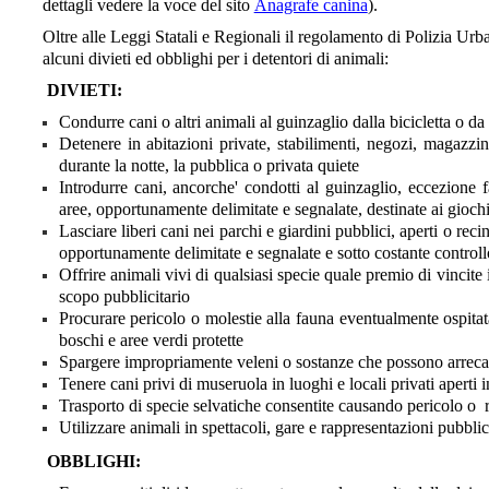
dettagli vedere la voce del sito
Anagrafe canina
).
Oltre alle Leggi Statali e Regionali il regolamento di Polizia 
alcuni divieti ed obblighi per i detentori di animali:
DIVIETI:
Condurre cani o altri animali al guinzaglio dalla bicicletta o da
Detenere in abitazioni private, stabilimenti, negozi, magazzini
durante la notte, la pubblica o privata quiete
Introdurre cani, ancorche' condotti al guinzaglio, eccezione 
aree, opportunamente delimitate e segnalate, destinate ai gioch
Lasciare liberi cani nei parchi e giardini pubblici, aperti o reci
opportunamente delimitate e segnalate e sotto costante control
Offrire animali vivi di qualsiasi specie quale premio di vincite
scopo pubblicitario
Procurare pericolo o molestie alla fauna eventualmente ospitata,
boschi e aree verdi protette
Spargere impropriamente veleni o sostanze che possono arrecar
Tenere cani privi di museruola in luoghi e locali privati aperti i
Trasporto di specie selvatiche consentite causando pericolo o
Utilizzare animali in spettacoli, gare e rappresentazioni pubbli
OBBLIGHI: