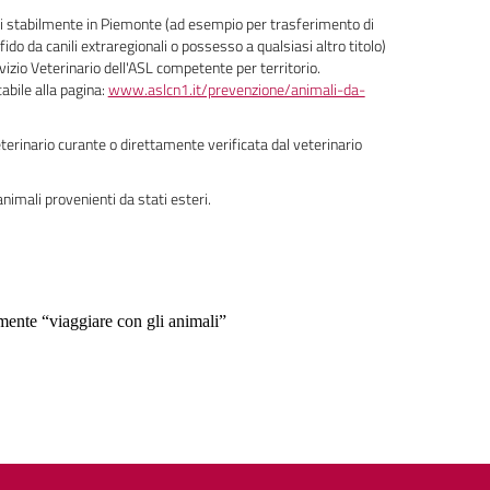
dotti stabilmente in Piemonte (ad esempio per trasferimento di
ido da canili extraregionali o possesso a qualsiasi altro titolo)
izio Veterinario dell'ASL competente per territorio.
abile alla pagina:
www.aslcn1.it/prevenzione/animali-da-
eterinario curante o direttamente verificata dal veterinario
nimali provenienti da stati esteri.
mente “viaggiare con gli animali”