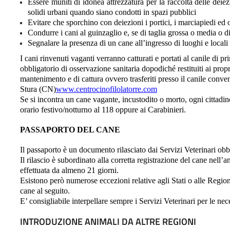
Essere muniti di idonea attrezzatura per la raccolta delle deiez
solidi urbani quando siano condotti in spazi pubblici
Evitare che sporchino con deiezioni i portici, i marciapiedi ed
Condurre i cani al guinzaglio e, se di taglia grossa o media o
Segnalare la presenza di un cane all’ingresso di luoghi e locali 
I cani rinvenuti vaganti verranno catturati e portati al canile di pr
obbligatorio di osservazione sanitaria dopodiché restituiti ai propr
mantenimento e di cattura ovvero trasferiti presso il canile conve
Stura (CN)
www.centrocinofilolatorre.com
Se si incontra un cane vagante, incustodito o morto, ogni cittadin
orario festivo/notturno al 118 oppure ai Carabinieri.
PASSAPORTO DEL CANE
Il passaporto è un documento rilasciato dai Servizi Veterinari obbl
Il rilascio è subordinato alla corretta registrazione del cane nell’
effettuata da almeno 21 giorni.
Esistono però numerose eccezioni relative agli Stati o alle Regioni 
cane al seguito.
E’ consigliabile interpellare sempre i Servizi Veterinari per le ne
INTRODUZIONE ANIMALI DA ALTRE REGIONI