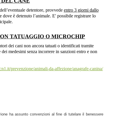
 DEL CANE
e dell’eventuale detentore, provvede
entro 3 giorni dallo
dove è detenuto l’animale. E' possibile registrare lo
icipale.
CON TATUAGGIO O MICROCHIP
ori dei cani non ancora tatuati o identificati tramite
e dei medesimi senza incorrere in sanzioni entro e non
cn1.it/prevenzione/animali-da-affezione/anagrafe-canina/
ione ha assunto convenzioni al fine di tutelare il benessere