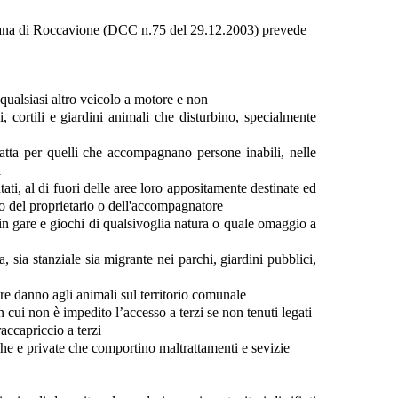
Urbana di Roccavione (DCC n.75 del 29.12.2003) prevede
 qualsiasi altro veicolo a motore e non
, cortili e giardini animali che disturbino, specialmente
fatta per quelli che accompagnano persone inabili, nelle
i
ntati, al di fuori delle aree loro appositamente destinate ed
lo del proprietario o dell'accompagnatore
 in gare e giochi di qualsivoglia natura o quale omaggio a
 sia stanziale sia migrante nei parchi, giardini pubblici,
e danno agli animali sul territorio comunale
n cui non è impedito l’accesso a terzi se non tenuti legati
raccapriccio a terzi
che e private che comportino maltrattamenti e sevizie