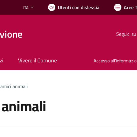
Utenti con dislessia
Aree 
ITA
Lingua attiva:
vione
Seguici su
zi
Vivere il Comune
Accesso all'informazi
i amici animali
i animali