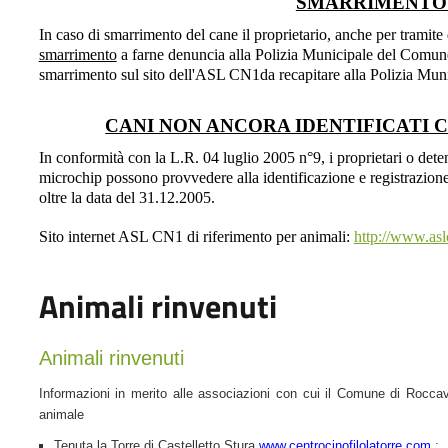
SMARRIMENTO
In caso di smarrimento del cane il proprietario, anche per tramit
smarrimento
a farne denuncia alla Polizia Municipale del Comune 
smarrimento sul sito dell'ASL CN1da recapitare alla Polizia Mun
CANI NON ANCORA IDENTIFICATI 
In conformità con la L.R. 04 luglio 2005 n°9, i proprietari o detent
microchip possono provvedere alla identificazione e registrazion
oltre la data del 31.12.2005.
Sito internet ASL CN1 di riferimento per animali:
http://www.asl
Animali rinvenuti
Animali rinvenuti
Informazioni in merito alle associazioni con cui il Comune di Roccav
animale
Tenuta la Torre di Castelletto Stura
www.centrocinofilolatorre.com
;