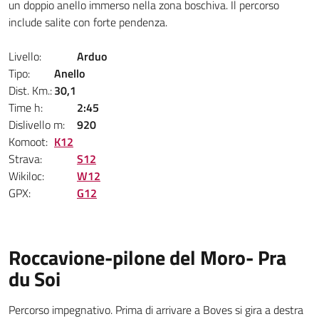
un doppio anello immerso nella zona boschiva. Il percorso
include salite con forte pendenza.
Livello:
Arduo
Tipo:
Anello
Dist. Km.:
30,1
Time h:
2:45
Dislivello m:
920
Komoot:
K12
Strava:
S12
Wikiloc:
W12
GPX:
G12
Roccavione-pilone del Moro- Pra
du Soi
Percorso impegnativo. Prima di arrivare a Boves si gira a destra