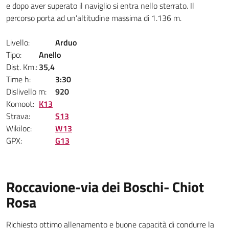
e dopo aver superato il naviglio si entra nello sterrato. Il
percorso porta ad un’altitudine massima di 1.136 m.
Livello:
Arduo
Tipo:
Anello
Dist. Km.:
35,4
Time h:
3:30
Dislivello m:
920
Komoot:
K13
Strava:
S13
Wikiloc:
W13
GPX:
G13
Roccavione-via dei Boschi- Chiot
Rosa
Richiesto ottimo allenamento e buone capacità di condurre la