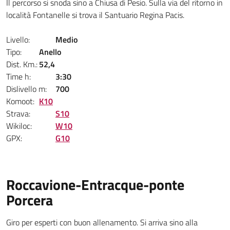
Il percorso si snoda sino a Chiusa di Pesio. Sulla via del ritorno in
località Fontanelle si trova il Santuario Regina Pacis.
Livello:
Medio
Tipo:
Anello
Dist. Km.:
52,4
Time h:
3:30
Dislivello m:
700
Komoot:
K10
Strava:
S10
Wikiloc:
W10
GPX:
G10
Roccavione-Entracque-ponte
Porcera
Giro per esperti con buon allenamento. Si arriva sino alla