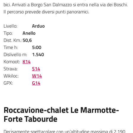
bici. Arrivati a Borgo San Dalmazzo si entra nella via dei Boschi.
Il percorso prevede diversi punti panoramici.
Livello:
Arduo
Tipo:
Anello
Dist. Km.:
50,6
Time h:
5:00
Dislivello m:
1.540
Komoot:
K14
Strava:
S14
Wikiloc:
W14
GPX:
G14
Roccavione-chalet Le Marmotte-
Forte Tabourde
Decisamente spettacolare con un’altitudine massima di 2.190