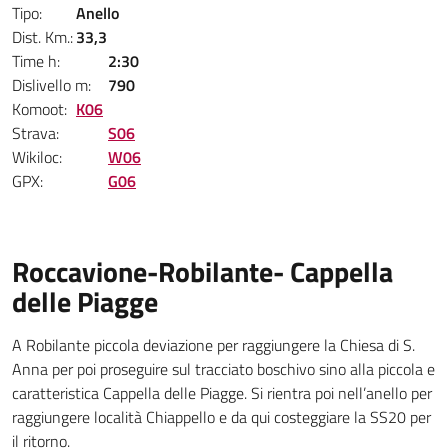
Tipo:
Anello
Dist. Km.:
33,3
Time h:
2:30
Dislivello m:
790
Komoot:
K06
Strava:
S06
Wikiloc:
W06
GPX:
G06
Roccavione-Robilante- Cappella
delle Piagge
A Robilante piccola deviazione per raggiungere la Chiesa di S.
Anna per poi proseguire sul tracciato boschivo sino alla piccola e
caratteristica Cappella delle Piagge. Si rientra poi nell’anello per
raggiungere località Chiappello e da qui costeggiare la SS20 per
il ritorno.