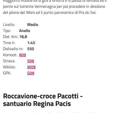
Raggiunto Robilante si gira a sinistra e si passa la ferrovia ed il
ponte sul torrente Vermenagna per poi procedere in direzione
del pilone del Moro ed il punto panoramico di Pra du Soi.
Livello:
Medio
Tipo:
Anello
Dist. Km.:
18,8
Time h:
1:45
Dislivello m:
550
Komoot:
K09
Strava:
S09
Wikiloc:
W09
GPX:
G09
Roccavione-croce Pacotti -
santuario Regina Pacis