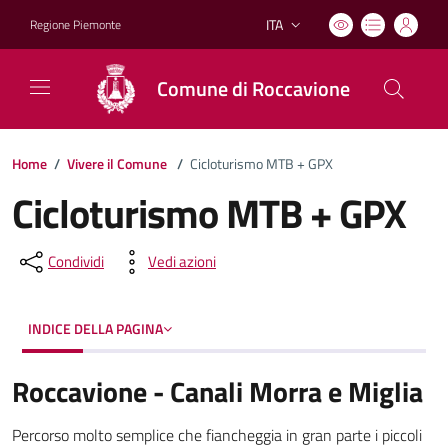
ITA
Regione Piemonte
Lingua attiva:
Comune di Roccavione
Home
/
Vivere il Comune
/
Cicloturismo MTB + GPX
Cicloturismo MTB + GPX
Condividi
Vedi azioni
INDICE DELLA PAGINA
Roccavione - Canali Morra e Miglia
Percorso molto semplice che fiancheggia in gran parte i piccoli