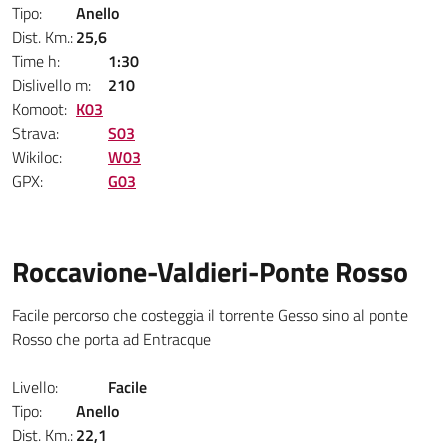
Tipo:
Anello
Dist. Km.:
25,6
Time h:
1:30
Dislivello m:
210
Komoot:
K03
Strava:
S03
Wikiloc:
W03
GPX:
G03
Roccavione-Valdieri-Ponte Rosso
Facile percorso che costeggia il torrente Gesso sino al ponte
Rosso che porta ad Entracque
Livello:
Facile
Tipo:
Anello
Dist. Km.:
22,1