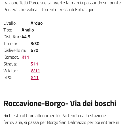
frazione Tetti Porcera e si inverte la marcia passando sul ponte
Porcera che valica il torrente Gesso di Entracque.
Livello:
Arduo
Tipo:
Anello
Dist. Km.:
44,5
Time h:
3:30
Dislivello m:
670
Komoot:
K11
Strava:
S11
Wikiloc:
W11
GPX:
G11
Roccavione-Borgo- Via dei boschi
Richiesto ottimo allenamento. Partendo dalla stazione
ferroviaria, si passa per Borgo San Dalmazzo per poi entrare in