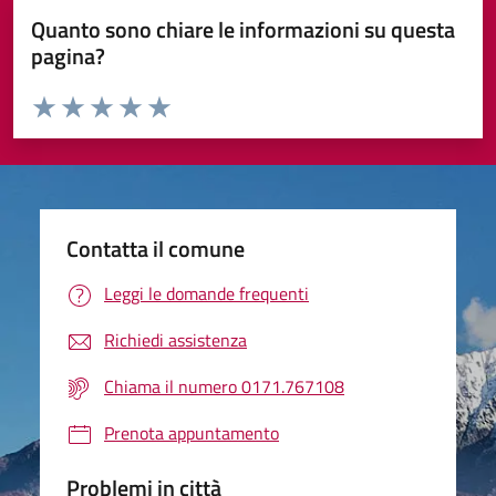
Quanto sono chiare le informazioni su questa
pagina?
Valuta da 1 a 5 stelle la pagina
Valuta 1 stelle su 5
Valuta 2 stelle su 5
Valuta 3 stelle su 5
Valuta 4 stelle su 5
Valuta 5 stelle su 5
Contatta il comune
Leggi le domande frequenti
Richiedi assistenza
Chiama il numero 0171.767108
Prenota appuntamento
Problemi in città