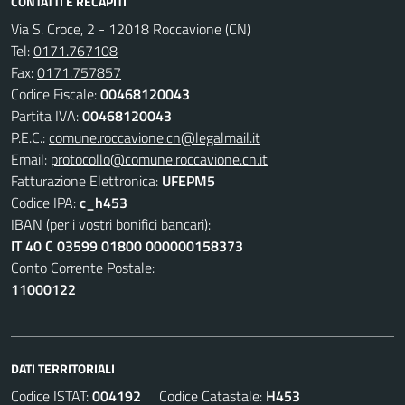
CONTATTI E RECAPITI
Via S. Croce, 2 - 12018 Roccavione (CN)
Tel:
0171.767108
Fax:
0171.757857
Codice Fiscale:
00468120043
Partita IVA:
00468120043
P.E.C.:
comune.roccavione.cn@legalmail.it
Email:
protocollo@comune.roccavione.cn.it
Fatturazione Elettronica:
UFEPM5
Codice IPA:
c_h453
IBAN (per i vostri bonifici bancari):
IT 40 C 03599 01800 000000158373
Conto Corrente Postale:
11000122
DATI TERRITORIALI
Codice ISTAT:
004192
Codice Catastale:
H453