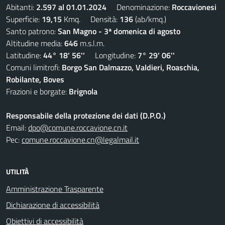
Abitanti:
2.597 al 01.01.2024
Denominazione:
Roccavionesi
Superficie:
19,15
Kmq. Densità:
136
(ab/kmq.)
Santo patrono:
San Magno - 3ª domenica di agosto
Altitudine media:
646
m.s.l.m.
Latitudine:
44° 18' 56''
Longitudine:
7° 29' 06''
Comuni limitrofi:
Borgo San Dalmazzo, Valdieri, Roaschia,
Robilante, Boves
Frazioni e borgate:
Brignola
Responsabile della protezione dei dati (D.P.O.)
Email:
dpo@comune.roccavione.cn.it
Pec:
comune.roccavione.cn@legalmail.it
UTILITÀ
Amministrazione Trasparente
Dichiarazione di accessibilità
Obiettivi di accessibilità