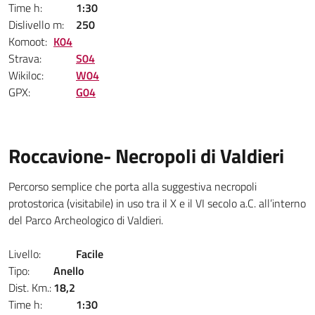
Time h:
1:30
Dislivello m:
250
Komoot:
K04
Strava:
S04
Wikiloc:
W04
GPX:
G04
Roccavione- Necropoli di Valdieri
Percorso semplice che porta alla suggestiva necropoli
protostorica (visitabile) in uso tra il X e il VI secolo a.C. all’interno
del Parco Archeologico di Valdieri.
Livello:
Facile
Tipo:
Anello
Dist. Km.:
18,2
Time h:
1:30