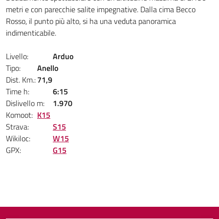
metri e con parecchie salite impegnative. Dalla cima Becco
Rosso, il punto più alto, si ha una veduta panoramica
indimenticabile.
Livello:
Arduo
Tipo:
Anello
Dist. Km.:
71,9
Time h:
6:15
Dislivello m:
1.970
Komoot:
K15
Strava:
S15
Wikiloc:
W15
GPX:
G15