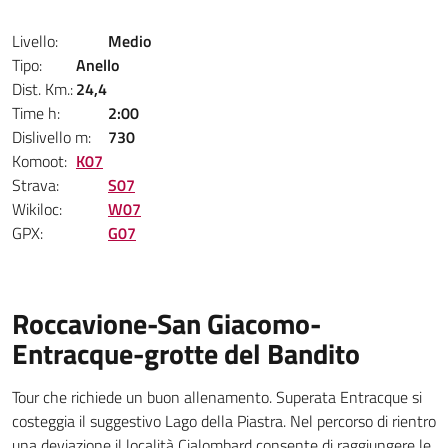
Livello:
Medio
Tipo:
Anello
Dist. Km.:
24,4
Time h:
2:00
Dislivello m:
730
Komoot:
K07
Strava:
S07
Wikiloc:
W07
GPX:
G07
Roccavione-San Giacomo-
Entracque-grotte del Bandito
Tour che richiede un buon allenamento. Superata Entracque si
costeggia il suggestivo Lago della Piastra. Nel percorso di rientro
una deviazione il località Cialombard consente di raggiungere le