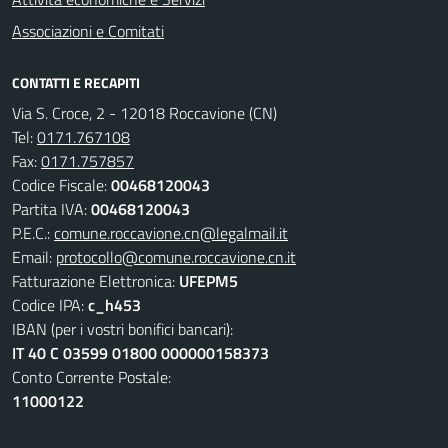
Associazioni e Comitati
CONTATTI E RECAPITI
Via S. Croce, 2 - 12018 Roccavione (CN)
Tel:
0171.767108
Fax:
0171.757857
Codice Fiscale:
00468120043
Partita IVA:
00468120043
P.E.C.:
comune.roccavione.cn@legalmail.it
Email:
protocollo@comune.roccavione.cn.it
Fatturazione Elettronica:
UFEPM5
Codice IPA:
c_h453
IBAN (per i vostri bonifici bancari):
IT 40 C 03599 01800 000000158373
Conto Corrente Postale:
11000122