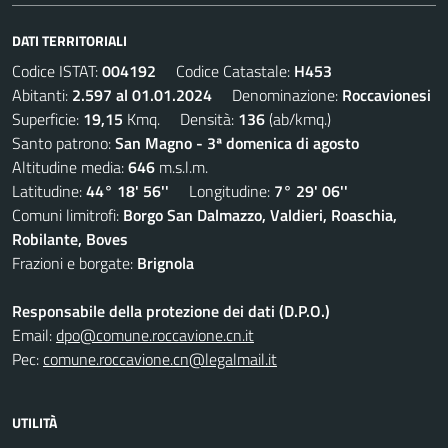
DATI TERRITORIALI
Codice ISTAT:
004192
Codice Catastale:
H453
Abitanti:
2.597 al 01.01.2024
Denominazione:
Roccavionesi
Superficie:
19,15
Kmq. Densità:
136
(ab/kmq.)
Santo patrono:
San Magno - 3ª domenica di agosto
Altitudine media:
646
m.s.l.m.
Latitudine:
44° 18' 56''
Longitudine:
7° 29' 06''
Comuni limitrofi:
Borgo San Dalmazzo, Valdieri, Roaschia,
Robilante, Boves
Frazioni e borgate:
Brignola
Responsabile della protezione dei dati (D.P.O.)
Email:
dpo@comune.roccavione.cn.it
Pec:
comune.roccavione.cn@legalmail.it
UTILITÀ