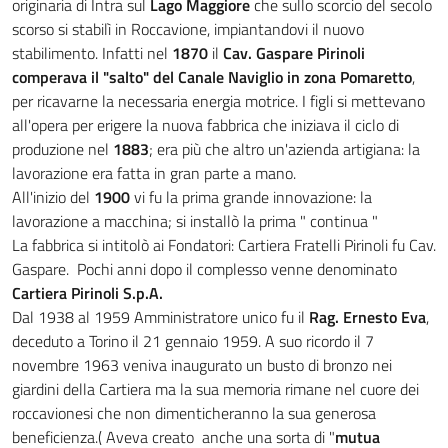
originaria di Intra sul
Lago Maggiore
che sullo scorcio del secolo
scorso si stabilì in Roccavione, impiantandovi il nuovo
stabilimento. Infatti nel
1870
il
Cav. Gaspare Pirinoli
comperava il "salto" del Canale Naviglio in zona Pomaretto
,
per ricavarne la necessaria energia motrice. I figli si mettevano
all'opera per erigere la nuova fabbrica che iniziava il ciclo di
produzione nel
1883
; era più che altro un'azienda artigiana: la
lavorazione era fatta in gran parte a mano.
All'inizio del
1900
vi fu la prima grande innovazione: la
lavorazione a macchina; si installò la prima " continua "
La fabbrica si intitolò ai Fondatori: Cartiera Fratelli Pirinoli fu Cav.
Gaspare. Pochi anni dopo il complesso venne denominato
Cartiera Pirinoli S.p.A.
Dal 1938 al 1959 Amministratore unico fu il
Rag. Ernesto Eva
,
deceduto a Torino il 21 gennaio 1959. A suo ricordo il 7
novembre 1963 veniva inaugurato un busto di bronzo nei
giardini della Cartiera ma la sua memoria rimane nel cuore dei
roccavionesi che non dimenticheranno la sua generosa
beneficienza.( Aveva creato anche una sorta di "
mutua