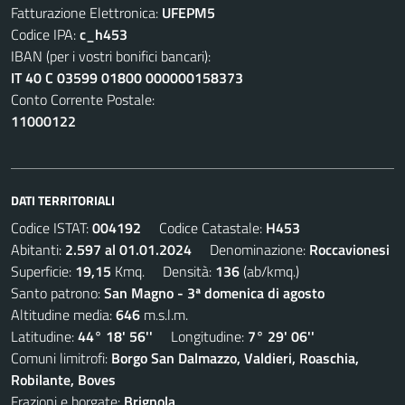
Fatturazione Elettronica:
UFEPM5
Codice IPA:
c_h453
IBAN (per i vostri bonifici bancari):
IT 40 C 03599 01800 000000158373
Conto Corrente Postale:
11000122
DATI TERRITORIALI
Codice ISTAT:
004192
Codice Catastale:
H453
Abitanti:
2.597 al 01.01.2024
Denominazione:
Roccavionesi
Superficie:
19,15
Kmq. Densità:
136
(ab/kmq.)
Santo patrono:
San Magno - 3ª domenica di agosto
Altitudine media:
646
m.s.l.m.
Latitudine:
44° 18' 56''
Longitudine:
7° 29' 06''
Comuni limitrofi:
Borgo San Dalmazzo, Valdieri, Roaschia,
Robilante, Boves
Frazioni e borgate:
Brignola