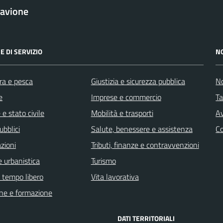
avione
E DI SERVIZIO
N
ra e pesca
Giustizia e sicurezza pubblica
No
e
Imprese e commercio
Ta
e stato civile
Mobilità e trasporti
Av
ubblici
Salute, benessere e assistenza
C
zioni
Tributi, finanze e contravvenzioni
 urbanistica
Turismo
e tempo libero
Vita lavorativa
ne e formazione
DATI TERRITORIALI