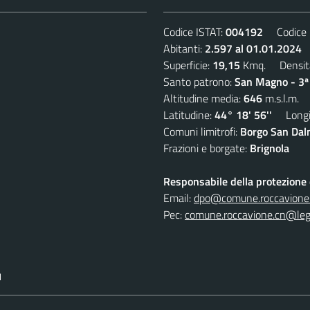
Codice ISTAT:
004192
Codice C
Abitanti:
2.597 al 01.01.2024
D
Superficie:
19,15
Kmq. Densit
Santo patrono:
San Magno - 3ª
Altitudine media:
646
m.s.l.m.
Latitudine:
44° 18' 56''
Longit
Comuni limitrofi:
Borgo San Dalm
Frazioni e borgate:
Brignola
Responsabile della protezione d
Email:
dpo@comune.roccavione.
Pec:
comune.roccavione.cn@lega
I