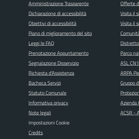
Amministrazione Trasparente
Offerte d
Dichiarazione di accessibilità
Visita il
Obiettivi di accessibilità
Visita il
Piano di miglioramento del sito
Comunità
Leggi le FAQ
Distretto
Prenotazione Appuntamento
Parco na
Segnalazione Disservizio
ASL CN1
Richiesta d'Assistenza
ARPA Pi
Bacheca Servizi
Gruppo d
Statuto Comunale
Protezio
Informativa privacy
Azienda 
Note legali
ACSR - A
Impostazioni Cookie
Credits