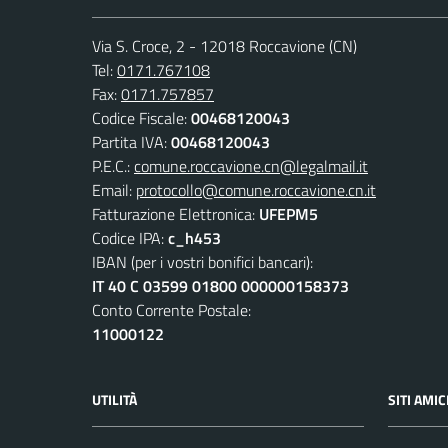
Via S. Croce, 2 - 12018 Roccavione (CN)
Tel:
0171.767108
Fax:
0171.757857
Codice Fiscale:
00468120043
Partita IVA:
00468120043
P.E.C.:
comune.roccavione.cn@legalmail.it
Email:
protocollo@comune.roccavione.cn.it
Fatturazione Elettronica:
UFEPM5
Codice IPA:
c_h453
IBAN (per i vostri bonifici bancari):
IT 40 C 03599 01800 000000158373
Conto Corrente Postale:
11000122
UTILITÀ
SITI AMIC