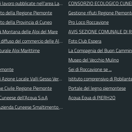
i lavoro pubblicate nell'area Lavoro di Piemonte Tu
CONSORZIO ECOLOGICO CUNE
 sito della Regione Piemonte
Gestione rifiuti Regione Piemont
 sito della Provincia di Cuneo
Pro Loco Roccavione
 Montana delle Alpi del Mare
AVIS SEZIONE COMUNALE DI 
 diffuso del commercio delle Alpi Marittime
Foto Club Espera
turale Alpi Marittime
La Compagnia del Buon Cammi
Museo del Vecchio Mulino
emonte
Sei di Roccavione se ...
i Azione Locale Valli Gesso Vermenagna Pesio
Istituto comprensivo di Robilant
ne Civile Regione Piemonte
Portale del legno piemontese
Cuneese dell’Acqua S.p.A
Acqua Equa di PIERH2O
zienda Cuneese Smaltimento Rifiuti