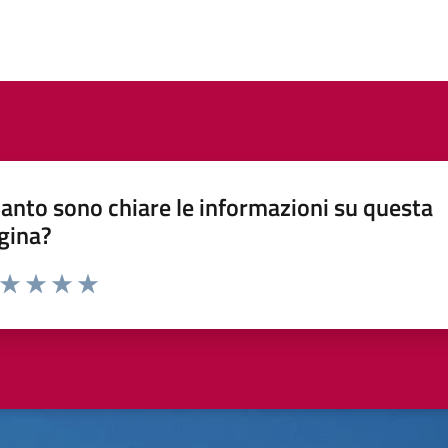
anto sono chiare le informazioni su questa
gina?
a da 1 a 5 stelle la pagina
ta 1 stelle su 5
Valuta 2 stelle su 5
Valuta 3 stelle su 5
Valuta 4 stelle su 5
Valuta 5 stelle su 5