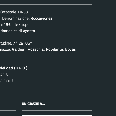
atastale:
H453
enominazione:
Roccavionesi
à:
136
(ab/kmq.)
 domenica di agosto
udine:
7° 29' 06''
azzo, Valdieri, Roaschia, Robilante, Boves
ei dati (D.P.O.)
cn.it
lmail.it
UN GRAZIE A...