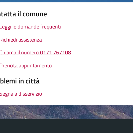
tatta il comune
Leggi le domande frequenti
Richiedi assistenza
Chiama il numero 0171.767108
Prenota appuntamento
blemi in città
Segnala disservizio