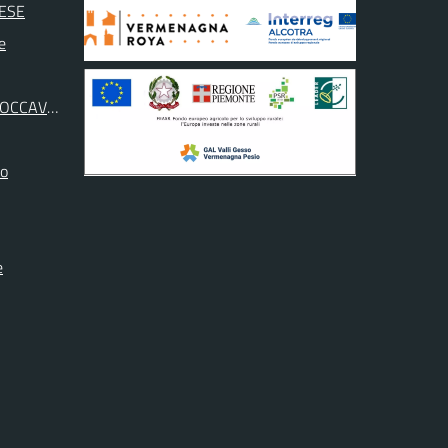
ESE
e
ROCCAVIONE
no
e