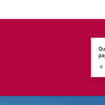
Qu
pa
Valut
Valu