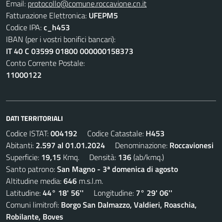
Email:
protocollo@comune.roccavione.cn.it
Fatturazione Elettronica:
UFEPM5
Codice IPA:
c_h453
IBAN (per i vostri bonifici bancari):
IT 40 C 03599 01800 000000158373
Conto Corrente Postale:
11000122
DATI TERRITORIALI
Codice ISTAT:
004192
Codice Catastale:
H453
Abitanti:
2.597 al 01.01.2024
Denominazione:
Roccavionesi
Superficie:
19,15
Kmq. Densità:
136
(ab/kmq.)
Santo patrono:
San Magno - 3ª domenica di agosto
Altitudine media:
646
m.s.l.m.
Latitudine:
44° 18' 56''
Longitudine:
7° 29' 06''
Comuni limitrofi:
Borgo San Dalmazzo, Valdieri, Roaschia,
Robilante, Boves