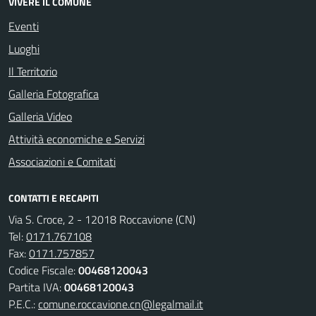
VIVERE IL COMUNE
Eventi
Luoghi
Il Territorio
Galleria Fotografica
Galleria Video
Attività economiche e Servizi
Associazioni e Comitati
CONTATTI E RECAPITI
Via S. Croce, 2 - 12018 Roccavione (CN)
Tel:
0171.767108
Fax:
0171.757857
Codice Fiscale:
00468120043
Partita IVA:
00468120043
P.E.C.:
comune.roccavione.cn@legalmail.it