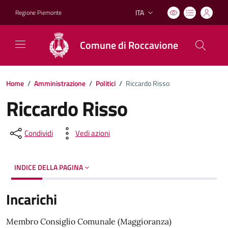
ITA
Regione Piemonte
Lingua attiva:
Comune di Roccavione
Home
/
Amministrazione
/
Politici
/
Riccardo Risso
Riccardo Risso
Condividi
Vedi azioni
INDICE DELLA PAGINA
Incarichi
Membro Consiglio Comunale (Maggioranza)