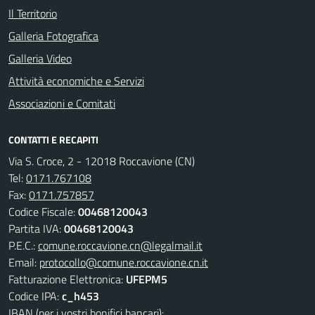
Il Territorio
Galleria Fotografica
Galleria Video
Attività economiche e Servizi
Associazioni e Comitati
CONTATTI E RECAPITI
Via S. Croce, 2 - 12018 Roccavione (CN)
Tel:
0171.767108
Fax:
0171.757857
Codice Fiscale:
00468120043
Partita IVA:
00468120043
P.E.C.:
comune.roccavione.cn@legalmail.it
Email:
protocollo@comune.roccavione.cn.it
Fatturazione Elettronica:
UFEPM5
Codice IPA:
c_h453
IBAN (per i vostri bonifici bancari):