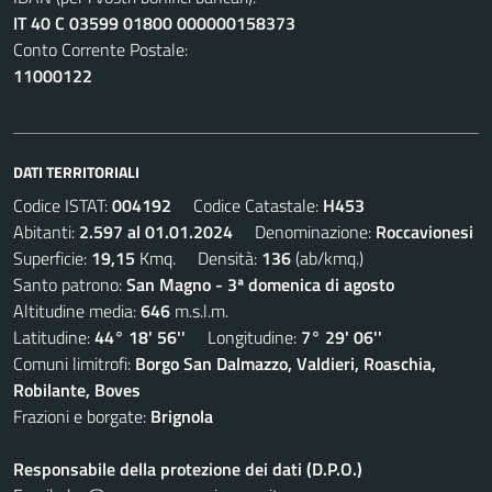
IT 40 C 03599 01800 000000158373
Conto Corrente Postale:
11000122
DATI TERRITORIALI
Codice ISTAT:
004192
Codice Catastale:
H453
Abitanti:
2.597 al 01.01.2024
Denominazione:
Roccavionesi
Superficie:
19,15
Kmq. Densità:
136
(ab/kmq.)
Santo patrono:
San Magno - 3ª domenica di agosto
Altitudine media:
646
m.s.l.m.
Latitudine:
44° 18' 56''
Longitudine:
7° 29' 06''
Comuni limitrofi:
Borgo San Dalmazzo, Valdieri, Roaschia,
Robilante, Boves
Frazioni e borgate:
Brignola
Responsabile della protezione dei dati (D.P.O.)