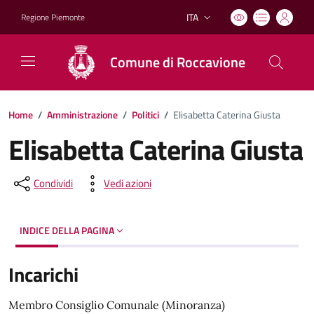
ITA
Regione Piemonte
Lingua attiva:
Comune di Roccavione
Home
/
Amministrazione
/
Politici
/
Elisabetta Caterina Giusta
Elisabetta Caterina Giusta
Condividi
Vedi azioni
INDICE DELLA PAGINA
Incarichi
Membro Consiglio Comunale (Minoranza)