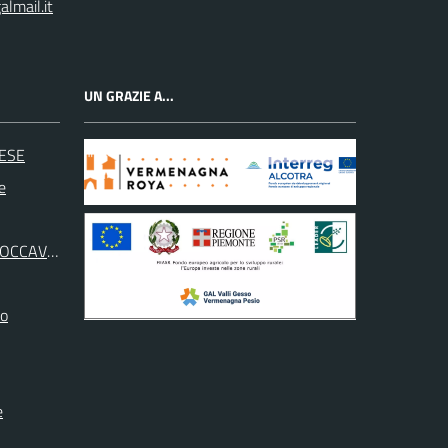
lmail.it
UN GRAZIE A...
ESE
e
ROCCAVIONE
no
e