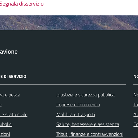
Segnala disservizio
avione
E DI SERVIZIO
N
ra e pesca
Giustizia e sicurezza pubblica
No
e
Imprese e commercio
Ta
e stato civile
Mobilità e trasporti
Av
ubblici
Salute, benessere e assistenza
C
zioni
Tributi, finanze e contravvenzioni