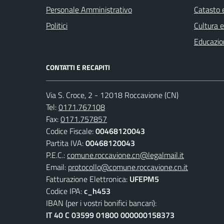
Personale Amministrativo
Catasto e
Politici
Cultura 
Educazio
CONTATTI E RECAPITI
Via S. Croce, 2 - 12018 Roccavione (CN)
Tel:
0171.767108
Fax:
0171.757857
Codice Fiscale:
00468120043
Partita IVA:
00468120043
P.E.C.:
comune.roccavione.cn@legalmail.it
Email:
protocollo@comune.roccavione.cn.it
Fatturazione Elettronica:
UFEPM5
Codice IPA:
c_h453
IBAN (per i vostri bonifici bancari):
IT 40 C 03599 01800 000000158373