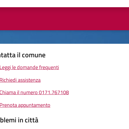
ta 1 stelle su 5
Valuta 2 stelle su 5
Valuta 3 stelle su 5
Valuta 4 stelle su 5
Valuta 5 stelle su 5
tatta il comune
Leggi le domande frequenti
Richiedi assistenza
Chiama il numero 0171.767108
Prenota appuntamento
blemi in città