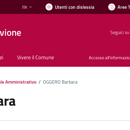
Utenti con dislessia
Aree 
ITA
Lingua attiva:
vione
Seguici su
zi
Vivere il Comune
Accesso all'informazi
le Amministrativo
/
OGGERO Barbara
ara