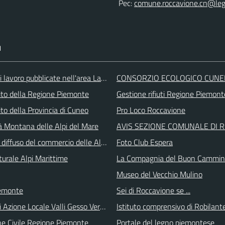
Pec:
comune.roccavione.cn@lega
I
i lavoro pubblicate nell'area Lavoro di Piemonte Tu
CONSORZIO ECOLOGICO CUNE
 sito della Regione Piemonte
Gestione rifiuti Regione Piemont
 sito della Provincia di Cuneo
Pro Loco Roccavione
 Montana delle Alpi del Mare
AVIS SEZIONE COMUNALE DI 
 diffuso del commercio delle Alpi Marittime
Foto Club Espera
turale Alpi Marittime
La Compagnia del Buon Cammi
Museo del Vecchio Mulino
emonte
Sei di Roccavione se ...
i Azione Locale Valli Gesso Vermenagna Pesio
Istituto comprensivo di Robilant
ne Civile Regione Piemonte
Portale del legno piemontese