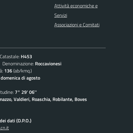
Attività economiche e
Servizi
Associazioni e Comitati
atastale:
H453
enominazione:
Roccavionesi
à:
136
(ab/kmq.)
 domenica di agosto
udine:
7° 29' 06''
azzo, Valdieri, Roaschia, Robilante, Boves
ei dati (D.P.O.)
cn.it