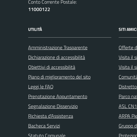
Conto Corrente Postale:
11000122
UTILITÀ
SITI AMIC
Amministrazione Trasparente
Offerte d
Dichiarazione di accessibilità
Visita il
Obiettivi di accessibilità
Visita il
Piano di miglioramento del sito
Comunità
Leggi le FAQ
Distretto
Prenotazione Appuntamento
Parco na
Segnalazione Disservizio
ASL CN1
Richiesta d'Assistenza
ARPA Pi
Bacheca Servizi
Gruppo d
Statuto Comunale
Protezio