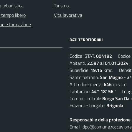
 urbanistica
Turismo
e tempo libero
Vita lavorativa
ne e formazione
DATI TERRITORIALI
Codice ISTAT:
004192
Codice C
Abitanti:
2.597 al 01.01.2024
D
Superficie:
19,15
Kmq. Densit
Santo patrono:
San Magno - 3ª
Altitudine media:
646
m.s.l.m.
Latitudine:
44° 18' 56''
Longit
Comuni limitrofi:
Borgo San Dalm
Frazioni e borgate:
Brignola
Responsabile della protezione d
Email:
dpo@comune.roccavione.