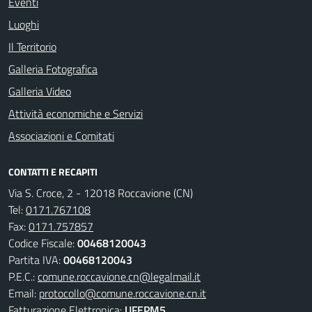
Eventi
Luoghi
Il Territorio
Galleria Fotografica
Galleria Video
Attività economiche e Servizi
Associazioni e Comitati
CONTATTI E RECAPITI
Via S. Croce, 2 - 12018 Roccavione (CN)
Tel:
0171.767108
Fax:
0171.757857
Codice Fiscale:
00468120043
Partita IVA:
00468120043
P.E.C.:
comune.roccavione.cn@legalmail.it
Email:
protocollo@comune.roccavione.cn.it
Fatturazione Elettronica:
UFEPM5