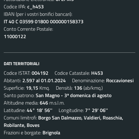
Codice IPA:
c_h453
IBAN (per i vostri bonifici bancari):
IT 40 C 03599 01800 000000158373
Conto Corrente Postale:
11000122
DATI TERRITORIALI
Codice ISTAT:
004192
Codice Catastale:
H453
Abitanti:
2.597 al 01.01.2024
Denominazione:
Roccavionesi
Superficie:
19,15
Kmq. Densità:
136
(ab/kmq.)
Santo patrono:
San Magno - 3ª domenica di agosto
Altitudine media:
646
m.s.l.m.
Latitudine:
44° 18' 56''
Longitudine:
7° 29' 06''
Comuni limitrofi:
Borgo San Dalmazzo, Valdieri, Roaschia,
Robilante, Boves
Frazioni e borgate:
Brignola