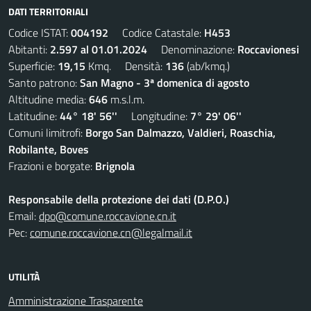
DATI TERRITORIALI
Codice ISTAT:
004192
Codice Catastale:
H453
Abitanti:
2.597 al 01.01.2024
Denominazione:
Roccavionesi
Superficie:
19,15
Kmq. Densità:
136
(ab/kmq.)
Santo patrono:
San Magno - 3ª domenica di agosto
Altitudine media:
646
m.s.l.m.
Latitudine:
44° 18' 56''
Longitudine:
7° 29' 06''
Comuni limitrofi:
Borgo San Dalmazzo, Valdieri, Roaschia,
Robilante, Boves
Frazioni e borgate:
Brignola
Responsabile della protezione dei dati (D.P.O.)
Email:
dpo@comune.roccavione.cn.it
Pec:
comune.roccavione.cn@legalmail.it
UTILITÀ
Amministrazione Trasparente