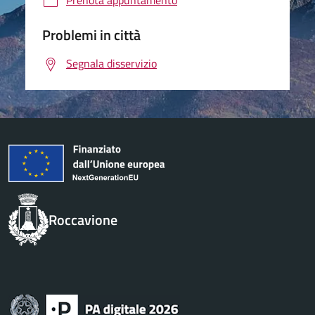
Prenota appuntamento
Problemi in città
Segnala disservizio
Roccavione