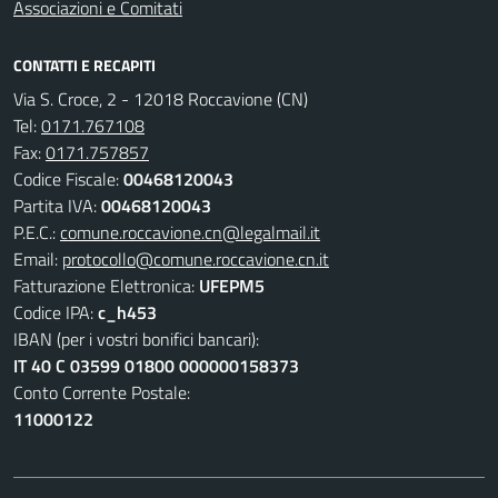
Associazioni e Comitati
CONTATTI E RECAPITI
Via S. Croce, 2 - 12018 Roccavione (CN)
Tel:
0171.767108
Fax:
0171.757857
Codice Fiscale:
00468120043
Partita IVA:
00468120043
P.E.C.:
comune.roccavione.cn@legalmail.it
Email:
protocollo@comune.roccavione.cn.it
Fatturazione Elettronica:
UFEPM5
Codice IPA:
c_h453
IBAN (per i vostri bonifici bancari):
IT 40 C 03599 01800 000000158373
Conto Corrente Postale:
11000122