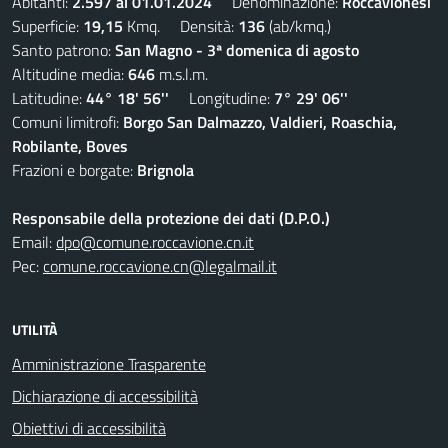
Abitanti:
2.597 al 01.01.2024
Denominazione:
Roccavionesi
Superficie:
19,15
Kmq. Densità:
136
(ab/kmq.)
Santo patrono:
San Magno - 3ª domenica di agosto
Altitudine media:
646
m.s.l.m.
Latitudine:
44° 18' 56''
Longitudine:
7° 29' 06''
Comuni limitrofi:
Borgo San Dalmazzo, Valdieri, Roaschia,
Robilante, Boves
Frazioni e borgate:
Brignola
Responsabile della protezione dei dati (D.P.O.)
Email:
dpo@comune.roccavione.cn.it
Pec:
comune.roccavione.cn@legalmail.it
UTILITÀ
Amministrazione Trasparente
Dichiarazione di accessibilità
Obiettivi di accessibilità