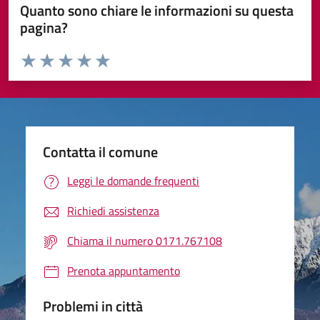
Quanto sono chiare le informazioni su questa
pagina?
Valuta da 1 a 5 stelle la pagina
Valuta 1 stelle su 5
Valuta 2 stelle su 5
Valuta 3 stelle su 5
Valuta 4 stelle su 5
Valuta 5 stelle su 5
Contatta il comune
Leggi le domande frequenti
Richiedi assistenza
Chiama il numero 0171.767108
Prenota appuntamento
Problemi in città