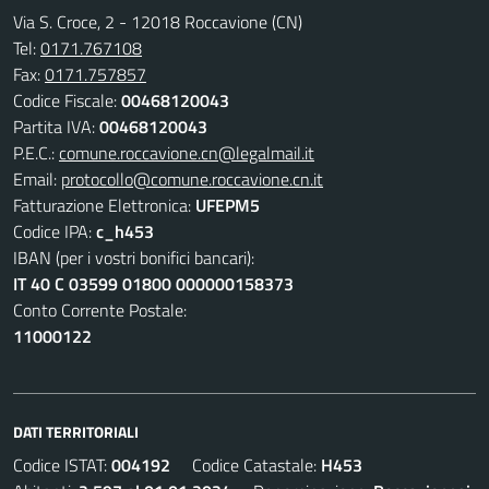
Via S. Croce, 2 - 12018 Roccavione (CN)
Tel:
0171.767108
Fax:
0171.757857
Codice Fiscale:
00468120043
Partita IVA:
00468120043
P.E.C.:
comune.roccavione.cn@legalmail.it
Email:
protocollo@comune.roccavione.cn.it
Fatturazione Elettronica:
UFEPM5
Codice IPA:
c_h453
IBAN (per i vostri bonifici bancari):
IT 40 C 03599 01800 000000158373
Conto Corrente Postale:
11000122
DATI TERRITORIALI
Codice ISTAT:
004192
Codice Catastale:
H453