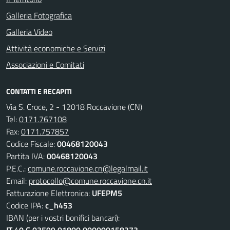
Galleria Fotografica
Galleria Video
Attività economiche e Servizi
Associazioni e Comitati
CONTATTI E RECAPITI
Via S. Croce, 2 - 12018 Roccavione (CN)
Tel:
0171.767108
Fax:
0171.757857
Codice Fiscale:
00468120043
Partita IVA:
00468120043
P.E.C.:
comune.roccavione.cn@legalmail.it
Email:
protocollo@comune.roccavione.cn.it
Fatturazione Elettronica:
UFEPM5
Codice IPA:
c_h453
IBAN (per i vostri bonifici bancari):