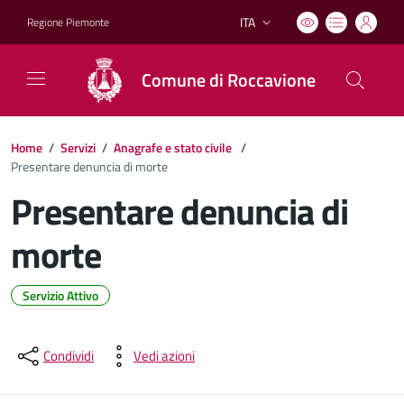
ITA
Regione Piemonte
Lingua attiva:
Comune di Roccavione
Home
/
Servizi
/
Anagrafe e stato civile
/
Presentare denuncia di morte
Presentare denuncia di
morte
Servizio Attivo
Dettagli del documento
Condividi
Vedi azioni