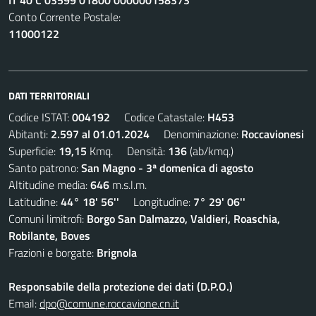
IT 40 C 03599 01800 000000158373
Conto Corrente Postale:
11000122
DATI TERRITORIALI
Codice ISTAT:
004192
Codice Catastale:
H453
Abitanti:
2.597 al 01.01.2024
Denominazione:
Roccavionesi
Superficie:
19,15
Kmq. Densità:
136
(ab/kmq.)
Santo patrono:
San Magno - 3ª domenica di agosto
Altitudine media:
646
m.s.l.m.
Latitudine:
44° 18' 56''
Longitudine:
7° 29' 06''
Comuni limitrofi:
Borgo San Dalmazzo, Valdieri, Roaschia,
Robilante, Boves
Frazioni e borgate:
Brignola
Responsabile della protezione dei dati (D.P.O.)
Email:
dpo@comune.roccavione.cn.it