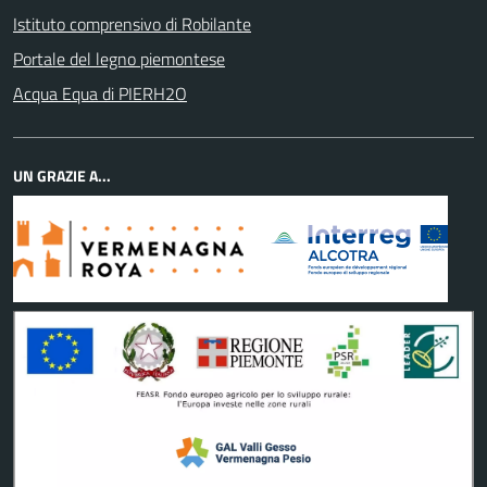
Istituto comprensivo di Robilante
Portale del legno piemontese
Acqua Equa di PIERH2O
UN GRAZIE A...