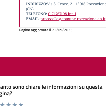
INDIRIZZO:
Via S. Croce, 2 - 12018 Roccavion
(CN)
TELEFONO:
0171.767108 int. 1
EMAIL:
protocollo@comune.roccavione.cn.it
Pagina aggiornata il 22/09/2023
anto sono chiare le informazioni su questa
gina?
a da 1 a 5 stelle la pagina