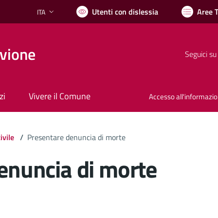
Utenti con dislessia
Aree 
ITA
Lingua attiva:
vione
Seguici su
zi
Vivere il Comune
Accesso all'informazi
ivile
/
Presentare denuncia di morte
enuncia di morte
ocumento