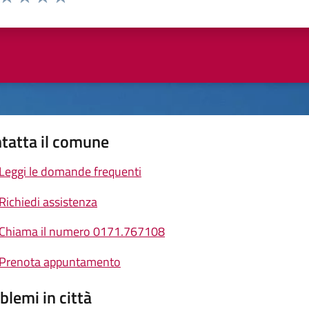
ta 1 stelle su 5
Valuta 2 stelle su 5
Valuta 3 stelle su 5
Valuta 4 stelle su 5
Valuta 5 stelle su 5
tatta il comune
Leggi le domande frequenti
Richiedi assistenza
Chiama il numero 0171.767108
Prenota appuntamento
blemi in città