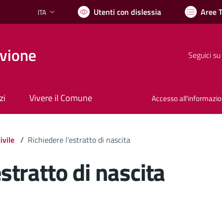
Utenti con dislessia
Aree 
ITA
Lingua attiva:
vione
Seguici su
zi
Vivere il Comune
Accesso all'informazi
ivile
/
Richiedere l'estratto di nascita
estratto di nascita
ocumento