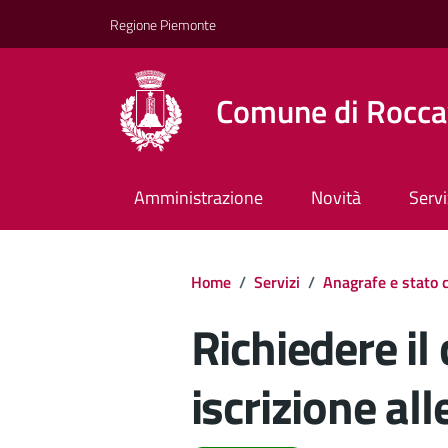
Regione Piemonte
Comune di Rocca
Amministrazione
Novità
Servi
Home
/
Servizi
/
Anagrafe e stato c
Richiedere il 
iscrizione alle