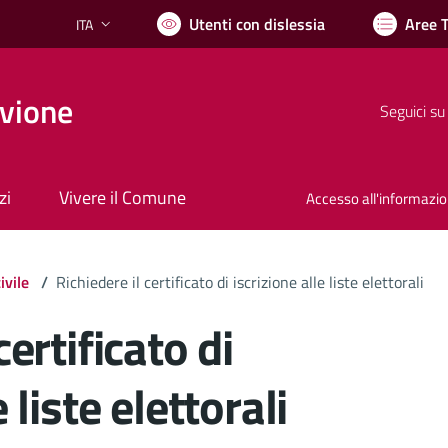
Utenti con dislessia
Aree 
ITA
Lingua attiva:
vione
Seguici su
zi
Vivere il Comune
Accesso all'informazi
ivile
/
Richiedere il certificato di iscrizione alle liste elettorali
certificato di
 liste elettorali