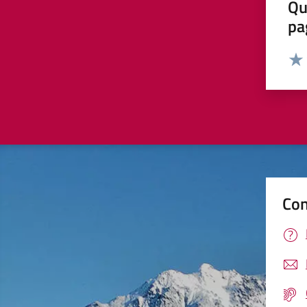
Qu
pa
Valut
Valu
Con