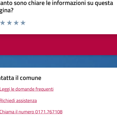
anto sono chiare le informazioni su questa
gina?
a da 1 a 5 stelle la pagina
ta 1 stelle su 5
Valuta 2 stelle su 5
Valuta 3 stelle su 5
Valuta 4 stelle su 5
Valuta 5 stelle su 5
tatta il comune
Leggi le domande frequenti
Richiedi assistenza
Chiama il numero 0171.767108