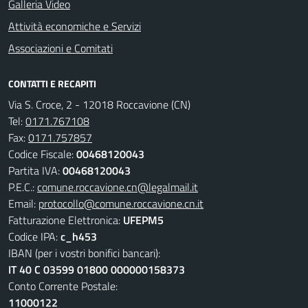
Galleria Video
Attività economiche e Servizi
Associazioni e Comitati
CONTATTI E RECAPITI
Via S. Croce, 2 - 12018 Roccavione (CN)
Tel:
0171.767108
Fax:
0171.757857
Codice Fiscale:
00468120043
Partita IVA:
00468120043
P.E.C.:
comune.roccavione.cn@legalmail.it
Email:
protocollo@comune.roccavione.cn.it
Fatturazione Elettronica:
UFEPM5
Codice IPA:
c_h453
IBAN (per i vostri bonifici bancari):
IT 40 C 03599 01800 000000158373
Conto Corrente Postale:
11000122