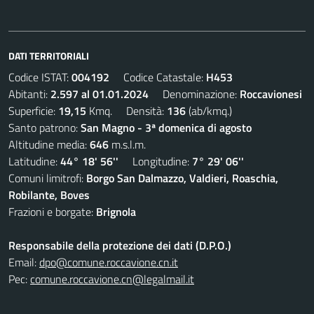
DATI TERRITORIALI
Codice ISTAT:
004192
Codice Catastale:
H453
Abitanti:
2.597 al 01.01.2024
Denominazione:
Roccavionesi
Superficie:
19,15
Kmq. Densità:
136
(ab/kmq.)
Santo patrono:
San Magno - 3ª domenica di agosto
Altitudine media:
646
m.s.l.m.
Latitudine:
44° 18' 56''
Longitudine:
7° 29' 06''
Comuni limitrofi:
Borgo San Dalmazzo, Valdieri, Roaschia,
Robilante, Boves
Frazioni e borgate:
Brignola
Responsabile della protezione dei dati (D.P.O.)
Email:
dpo@comune.roccavione.cn.it
Pec:
comune.roccavione.cn@legalmail.it