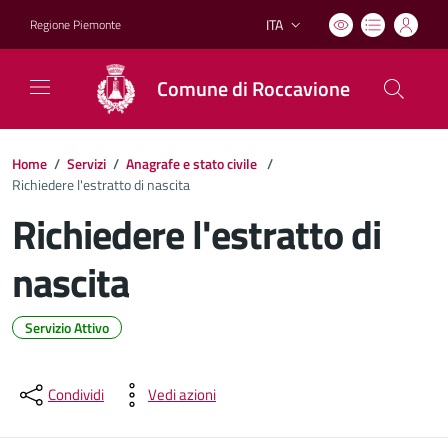
ITA
Regione Piemonte
Lingua attiva:
Comune di Roccavione
Home
/
Servizi
/
Anagrafe e stato civile
/
Richiedere l'estratto di nascita
Richiedere l'estratto di
nascita
Servizio Attivo
Dettagli del documento
Condividi
Vedi azioni