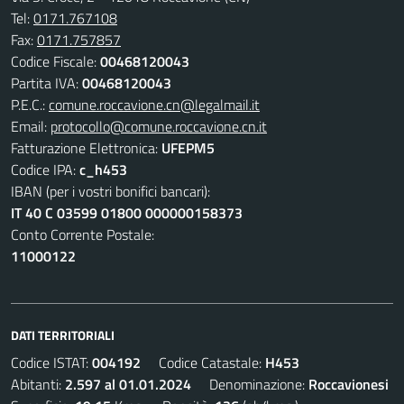
Tel:
0171.767108
Fax:
0171.757857
Codice Fiscale:
00468120043
Partita IVA:
00468120043
P.E.C.:
comune.roccavione.cn@legalmail.it
Email:
protocollo@comune.roccavione.cn.it
Fatturazione Elettronica:
UFEPM5
Codice IPA:
c_h453
IBAN (per i vostri bonifici bancari):
IT 40 C 03599 01800 000000158373
Conto Corrente Postale:
11000122
DATI TERRITORIALI
Codice ISTAT:
004192
Codice Catastale:
H453
Abitanti:
2.597 al 01.01.2024
Denominazione:
Roccavionesi