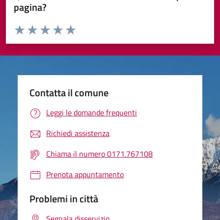
pagina?
Valuta da 1 a 5 stelle la pagina
Valuta 1 stelle su 5
Valuta 2 stelle su 5
Valuta 3 stelle su 5
Valuta 4 stelle su 5
Valuta 5 stelle su 5
Contatta il comune
Leggi le domande frequenti
Richiedi assistenza
Chiama il numero 0171.767108
Prenota appuntamento
Problemi in città
Segnala disservizio