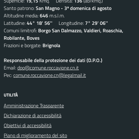
Superficie:
19,15
Kmq. Densità:
136
(ab/kmq.)
Santo patrono:
San Magno - 3ª domenica di agosto
Altitudine media:
646
m.s.l.m.
Latitudine:
44° 18' 56''
Longitudine:
7° 29' 06''
Comuni limitrofi:
Borgo San Dalmazzo, Valdieri, Roaschia,
Robilante, Boves
Frazioni e borgate:
Brignola
Responsabile della protezione dei dati (D.P.O.)
Email:
dpo@comune.roccavione.cn.it
Pec:
comune.roccavione.cn@legalmail.it
UTILITÀ
Amministrazione Trasparente
Dichiarazione di accessibilità
Obiettivi di accessibilità
Piano di miglioramento del sito