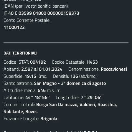
IBAN (per i vostri bonifici bancari):
IT 40 C 03599 01800 000000158373
Conto Corrente Postale:
11000122
DATI TERRITORIALI
Codice ISTAT:
004192
Codice Catastale:
H453
Abitanti:
2.597 al 01.01.2024
Denominazione:
Roccavionesi
Superficie:
19,15
Kmq. Densità:
136
(ab/kmq.)
Santo patrono:
San Magno - 3ª domenica di agosto
Altitudine media:
646
m.s.l.m.
Latitudine:
44° 18' 56''
Longitudine:
7° 29' 06''
Comuni limitrofi:
Borgo San Dalmazzo, Valdieri, Roaschia,
Robilante, Boves
Frazioni e borgate:
Brignola