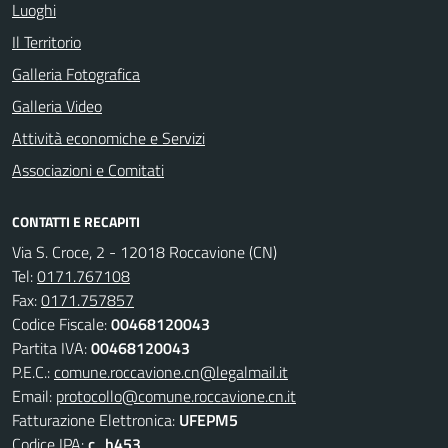
Luoghi
Il Territorio
Galleria Fotografica
Galleria Video
Attività economiche e Servizi
Associazioni e Comitati
CONTATTI E RECAPITI
Via S. Croce, 2 - 12018 Roccavione (CN)
Tel:
0171.767108
Fax:
0171.757857
Codice Fiscale:
00468120043
Partita IVA:
00468120043
P.E.C.:
comune.roccavione.cn@legalmail.it
Email:
protocollo@comune.roccavione.cn.it
Fatturazione Elettronica:
UFEPM5
Codice IPA:
c_h453