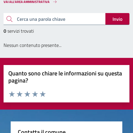
VAI ALL’AREA AMMINISTRATIVA
Cerca una parola chiave
Invio
0
servizi trovati
Nessun contenuto presente...
Quanto sono chiare le informazioni su questa
pagina?
Valuta da 1 a 5 stelle la pagina
Valuta 1 stelle su 5
Valuta 2 stelle su 5
Valuta 3 stelle su 5
Valuta 4 stelle su 5
Valuta 5 stelle su 5
Contatta il comune