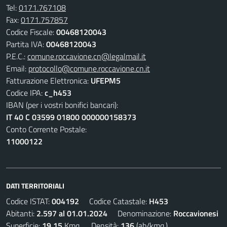
Tel:
0171.767108
Fax:
0171.757857
Codice Fiscale:
00468120043
Partita IVA:
00468120043
P.E.C.:
comune.roccavione.cn@legalmail.it
Email:
protocollo@comune.roccavione.cn.it
Fatturazione Elettronica:
UFEPM5
Codice IPA:
c_h453
IBAN (per i vostri bonifici bancari):
IT 40 C 03599 01800 000000158373
Conto Corrente Postale:
11000122
DATI TERRITORIALI
Codice ISTAT:
004192
Codice Catastale:
H453
Abitanti:
2.597 al 01.01.2024
Denominazione:
Roccavionesi
Superficie:
19,15
Kmq. Densità:
136
(ab/kmq.)