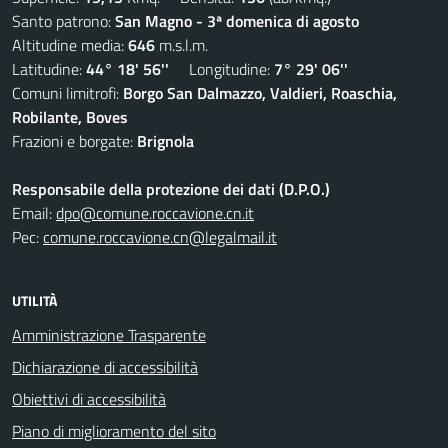
Santo patrono:
San Magno - 3ª domenica di agosto
Altitudine media:
646
m.s.l.m.
Latitudine:
44° 18' 56''
Longitudine:
7° 29' 06''
Comuni limitrofi:
Borgo San Dalmazzo, Valdieri, Roaschia,
Robilante, Boves
Frazioni e borgate:
Brignola
Responsabile della protezione dei dati (D.P.O.)
Email:
dpo@comune.roccavione.cn.it
Pec:
comune.roccavione.cn@legalmail.it
UTILITÀ
Amministrazione Trasparente
Dichiarazione di accessibilità
Obiettivi di accessibilità
Piano di miglioramento del sito