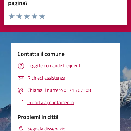
pagina?
Valuta da 1 a 5 stelle la pagina
Valuta 1 stelle su 5
Valuta 2 stelle su 5
Valuta 3 stelle su 5
Valuta 4 stelle su 5
Valuta 5 stelle su 5
Contatta il comune
Leggi le domande frequenti
Richiedi assistenza
Chiama il numero 0171.767108
Prenota appuntamento
Problemi in città
Segnala disservizio