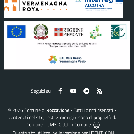
Facebook
YouTube
Telegram
RSS
Seguici su
©
2026
Comune di
Roccavione
- Tutti i diritti riservati - I
contenuti del sito, testi e immagini sono di proprietà del
Comune - CMS:
Città In Comune
Questo sito utilizza, nella versione per UTENTI CON