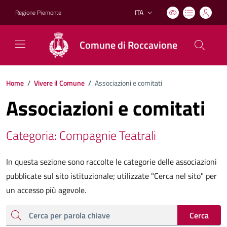
ITA
Regione Piemonte
Lingua attiva:
Comune di Roccavione
Home
/
Vivere il Comune
/
Associazioni e comitati
Associazioni e comitati
Categoria: Compagnie Teatrali
In questa sezione sono raccolte le categorie delle associazioni
pubblicate sul sito istituzionale; utilizzate "Cerca nel sito" per
un accesso più agevole.
cerca
Cerca