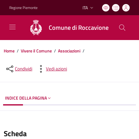
ITA
Regione Piemonte
Lingua attiva:
Comune di Roccavione
Home
/
Vivere il Comune
/
Associazioni
/
Dettagli del documento
Condividi
Vedi azioni
INDICE DELLA PAGINA
Scheda