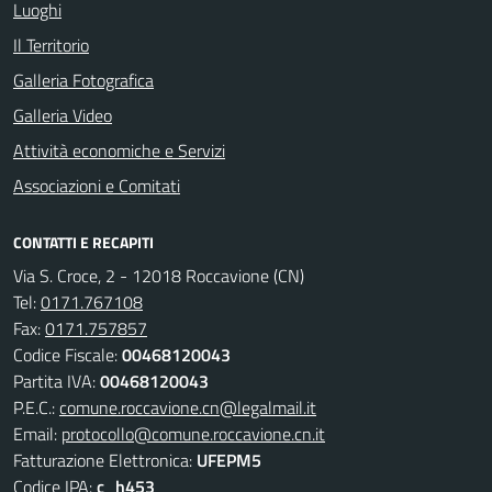
Luoghi
Il Territorio
Galleria Fotografica
Galleria Video
Attività economiche e Servizi
Associazioni e Comitati
CONTATTI E RECAPITI
Via S. Croce, 2 - 12018 Roccavione (CN)
Tel:
0171.767108
Fax:
0171.757857
Codice Fiscale:
00468120043
Partita IVA:
00468120043
P.E.C.:
comune.roccavione.cn@legalmail.it
Email:
protocollo@comune.roccavione.cn.it
Fatturazione Elettronica:
UFEPM5
Codice IPA:
c_h453