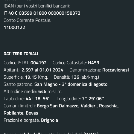
IBAN (per i vostri bonifici bancari):
IT 40 C 03599 01800 000000158373
Conto Corrente Postale:
11000122
DATI TERRITORIALI
Codice ISTAT:
004192
Codice Catastale:
H453
Abitanti:
2.597 al 01.01.2024
Denominazione:
Roccavionesi
Superficie:
19,15
Kmq. Densità:
136
(ab/kmq.)
Santo patrono:
San Magno - 3ª domenica di agosto
Altitudine media:
646
m.s.l.m.
Latitudine:
44° 18' 56''
Longitudine:
7° 29' 06''
Comuni limitrofi:
Borgo San Dalmazzo, Valdieri, Roaschia,
Robilante, Boves
Frazioni e borgate:
Brignola