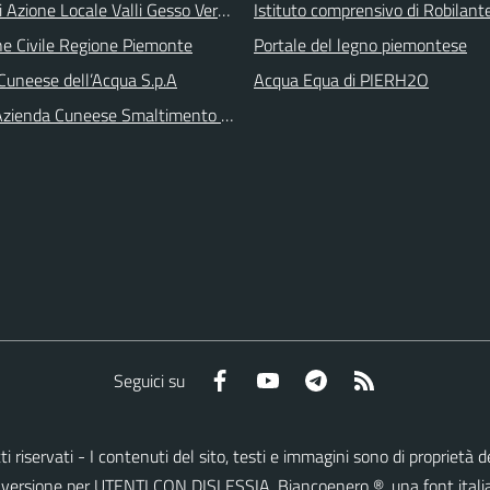
i Azione Locale Valli Gesso Vermenagna Pesio
Istituto comprensivo di Robilant
ne Civile Regione Piemonte
Portale del legno piemontese
Cuneese dell’Acqua S.p.A
Acqua Equa di PIERH2O
zienda Cuneese Smaltimento Rifiuti
Facebook
YouTube
Telegram
RSS
Seguici su
ritti riservati - I contenuti del sito, testi e immagini sono di proprie
lla versione per UTENTI CON DISLESSIA,
Biancoenero ®
, una font itali