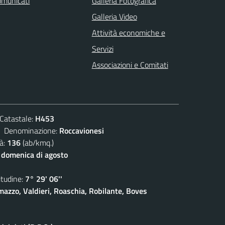
omunicati
Galleria Fotografica
Galleria Video
Attività economiche e
Servizi
Associazioni e Comitati
atastale:
H453
enominazione:
Roccavionesi
à:
136
(ab/kmq.)
 domenica di agosto
udine:
7° 29' 06''
azzo, Valdieri, Roaschia, Robilante, Boves