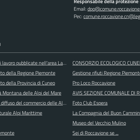
Responsabile della protezione d
Email:
dpo@comune.roccavione.
Pec:
comune.roccavione.cn@lega
I
i lavoro pubblicate nell'area Lavoro di Piemonte Tu
CONSORZIO ECOLOGICO CUNE
 sito della Regione Piemonte
Gestione rifiuti Regione Piemont
 sito della Provincia di Cuneo
Pro Loco Roccavione
 Montana delle Alpi del Mare
AVIS SEZIONE COMUNALE DI 
 diffuso del commercio delle Alpi Marittime
Foto Club Espera
turale Alpi Marittime
La Compagnia del Buon Cammi
Museo del Vecchio Mulino
emonte
Sei di Roccavione se ...