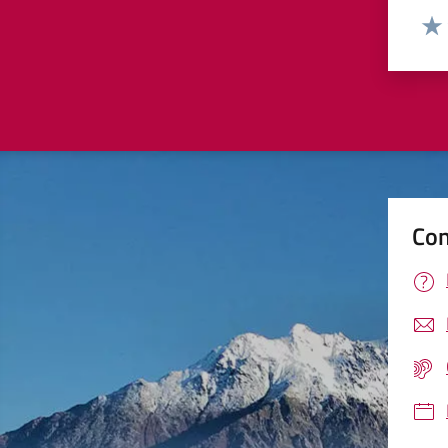
Valut
Valu
Con