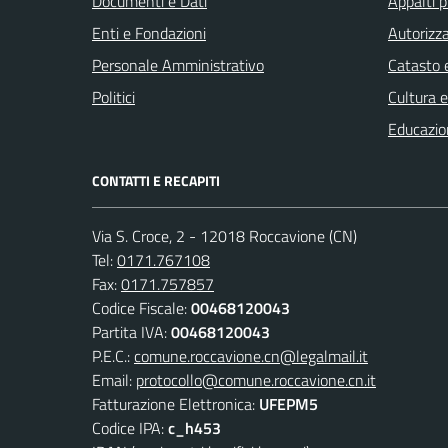
Documenti e Dati
Appalti p
Enti e Fondazioni
Autorizza
Personale Amministrativo
Catasto e
Politici
Cultura 
Educazio
CONTATTI E RECAPITI
Via S. Croce, 2 - 12018 Roccavione (CN)
Tel:
0171.767108
Fax:
0171.757857
Codice Fiscale:
00468120043
Partita IVA:
00468120043
P.E.C.:
comune.roccavione.cn@legalmail.it
Email:
protocollo@comune.roccavione.cn.it
Fatturazione Elettronica:
UFEPM5
Codice IPA:
c_h453