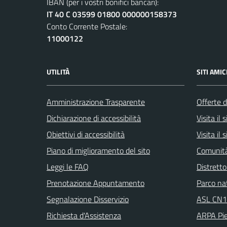
IBAN (per i vostri bonifici bancari):
IT 40 C 03599 01800 000000158373
Conto Corrente Postale:
11000122
UTILITÀ
SITI AMIC
Amministrazione Trasparente
Offerte d
Dichiarazione di accessibilità
Visita il
Obiettivi di accessibilità
Visita il
Piano di miglioramento del sito
Comunità
Leggi le FAQ
Distretto
Prenotazione Appuntamento
Parco na
Segnalazione Disservizio
ASL CN1
Richiesta d'Assistenza
ARPA Pi