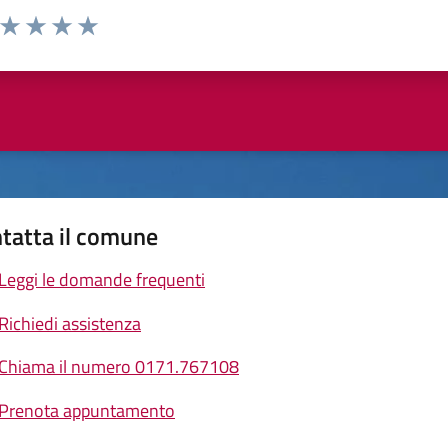
a da 1 a 5 stelle la pagina
ta 1 stelle su 5
Valuta 2 stelle su 5
Valuta 3 stelle su 5
Valuta 4 stelle su 5
Valuta 5 stelle su 5
tatta il comune
Leggi le domande frequenti
Richiedi assistenza
Chiama il numero 0171.767108
Prenota appuntamento