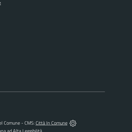
e
tà del Comune - CMS:
Città In Comune
ana ad Alta Leggibilità.