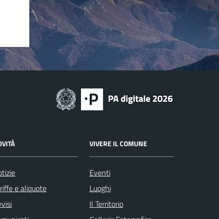
OVITÀ
VIVERE IL COMUNE
tizie
Eventi
riffe e aliquote
Luoghi
visi
Il Territorio