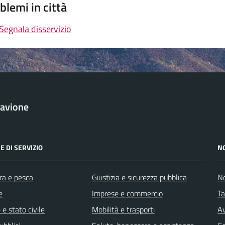
blemi in città
Segnala disservizio
avione
E DI SERVIZIO
N
ra e pesca
Giustizia e sicurezza pubblica
No
e
Imprese e commercio
Ta
e stato civile
Mobilità e trasporti
Av