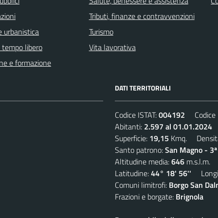
ubblici
Salute, benessere e assistenza
C
zioni
Tributi, finanze e contravvenzioni
 urbanistica
Turismo
e tempo libero
Vita lavorativa
ne e formazione
DATI TERRITORIALI
Codice ISTAT:
004192
Codice C
Abitanti:
2.597 al 01.01.2024
D
Superficie:
19,15
Kmq. Densit
Santo patrono:
San Magno - 3ª
Altitudine media:
646
m.s.l.m.
Latitudine:
44° 18' 56''
Longit
Comuni limitrofi:
Borgo San Dalm
Frazioni e borgate:
Brignola