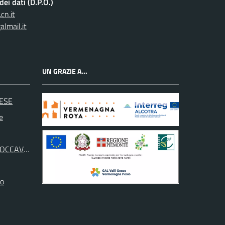
ei dati (D.P.O.)
cn.it
lmail.it
UN GRAZIE A...
ESE
e
ROCCAVIONE
no