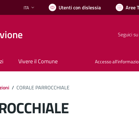
Utenti con dislessia
Aree 
ITA
Lingua attiva:
vione
Seguici su
zi
Vivere il Comune
Accesso all'informazi
zioni
/
CORALE PARROCCHIALE
ROCCHIALE
ocumento