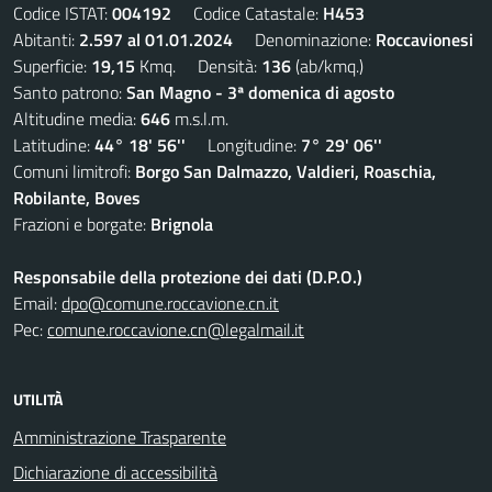
Codice ISTAT:
004192
Codice Catastale:
H453
Abitanti:
2.597 al 01.01.2024
Denominazione:
Roccavionesi
Superficie:
19,15
Kmq. Densità:
136
(ab/kmq.)
Santo patrono:
San Magno - 3ª domenica di agosto
Altitudine media:
646
m.s.l.m.
Latitudine:
44° 18' 56''
Longitudine:
7° 29' 06''
Comuni limitrofi:
Borgo San Dalmazzo, Valdieri, Roaschia,
Robilante, Boves
Frazioni e borgate:
Brignola
Responsabile della protezione dei dati (D.P.O.)
Email:
dpo@comune.roccavione.cn.it
Pec:
comune.roccavione.cn@legalmail.it
UTILITÀ
Amministrazione Trasparente
Dichiarazione di accessibilità