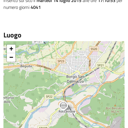
Inserito sul sito il
martedì 14 luglio 2015
alle ore
17:10:53
per
numero giorni
4041
Luogo
+
−