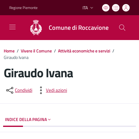
ITA
Regione Piemonte
Lingua attiva:
Comune di Roccavione
Home
/
Vivere il Comune
/
Attività economiche e servizi
/
Giraudo Ivana
Giraudo Ivana
Dettagli del documento
Condividi
Vedi azioni
INDICE DELLA PAGINA