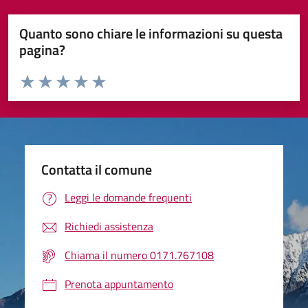
Quanto sono chiare le informazioni su questa
pagina?
Valuta da 1 a 5 stelle la pagina
Valuta 1 stelle su 5
Valuta 2 stelle su 5
Valuta 3 stelle su 5
Valuta 4 stelle su 5
Valuta 5 stelle su 5
Contatta il comune
Leggi le domande frequenti
Richiedi assistenza
Chiama il numero 0171.767108
Prenota appuntamento