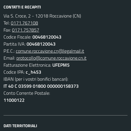
CONTATTI E RECAPITI
Via S. Croce, 2 - 12018 Roccavione (CN)
Tel:
0171.767108
Fax:
0171.757857
Codice Fiscale:
00468120043
Partita IVA:
00468120043
P.E.C.:
comune.roccavione.cn@legalmail.it
Email:
protocollo@comune.roccavione.cn.it
Fatturazione Elettronica:
UFEPM5
Codice IPA:
c_h453
IBAN (per i vostri bonifici bancari):
IT 40 C 03599 01800 000000158373
Conto Corrente Postale:
11000122
DATI TERRITORIALI