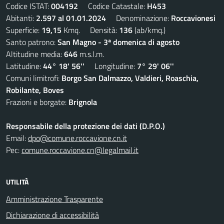
Codice ISTAT:
004192
Codice Catastale:
H453
Abitanti:
2.597 al 01.01.2024
Denominazione:
Roccavionesi
Superficie:
19,15
Kmq. Densità:
136
(ab/kmq.)
Santo patrono:
San Magno - 3ª domenica di agosto
Altitudine media:
646
m.s.l.m.
Latitudine:
44° 18' 56''
Longitudine:
7° 29' 06''
Comuni limitrofi:
Borgo San Dalmazzo, Valdieri, Roaschia,
Robilante, Boves
Frazioni e borgate:
Brignola
Responsabile della protezione dei dati (D.P.O.)
Email:
dpo@comune.roccavione.cn.it
Pec:
comune.roccavione.cn@legalmail.it
UTILITÀ
Amministrazione Trasparente
Dichiarazione di accessibilità