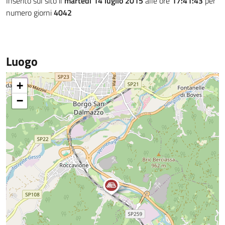
Inserito sul sito il
martedì 14 luglio 2015
alle ore
17:41:43
per
numero giorni
4042
Luogo
+
−