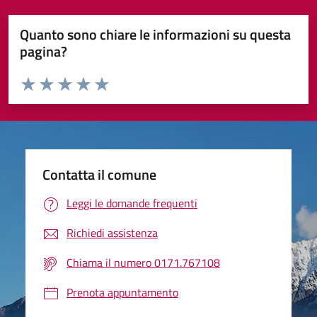
Quanto sono chiare le informazioni su questa
pagina?
Valuta da 1 a 5 stelle la pagina
Valuta 1 stelle su 5
Valuta 2 stelle su 5
Valuta 3 stelle su 5
Valuta 4 stelle su 5
Valuta 5 stelle su 5
Contatta il comune
Leggi le domande frequenti
Richiedi assistenza
Chiama il numero 0171.767108
Prenota appuntamento