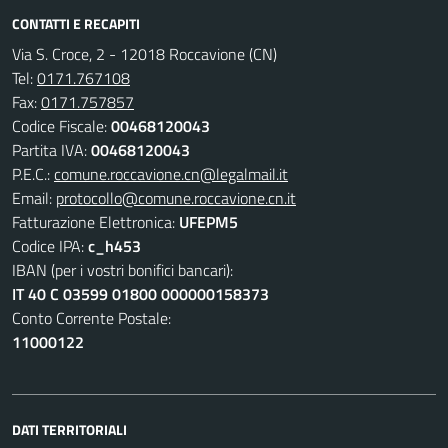
CONTATTI E RECAPITI
Via S. Croce, 2 - 12018 Roccavione (CN)
Tel:
0171.767108
Fax:
0171.757857
Codice Fiscale:
00468120043
Partita IVA:
00468120043
P.E.C.:
comune.roccavione.cn@legalmail.it
Email:
protocollo@comune.roccavione.cn.it
Fatturazione Elettronica:
UFEPM5
Codice IPA:
c_h453
IBAN (per i vostri bonifici bancari):
IT 40 C 03599 01800 000000158373
Conto Corrente Postale:
11000122
DATI TERRITORIALI