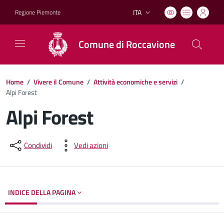
ITA
Regione Piemonte
Lingua attiva:
Comune di Roccavione
Home
/
Vivere il Comune
/
Attività economiche e servizi
/
Alpi Forest
Alpi Forest
Dettagli del documento
Condividi
Vedi azioni
INDICE DELLA PAGINA