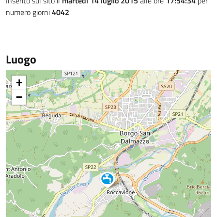
Inserito sul sito il
martedì 14 luglio 2015
alle ore
17:54:34
per
numero giorni
4042
Luogo
+
−