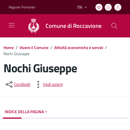
ITA
Regione Piemonte
Lingua attiva:
Comune di Roccavione
Home
/
Vivere il Comune
/
Attività economiche e servizi
/
Nochi Giuseppe
Nochi Giuseppe
Dettagli del documento
Condividi
Vedi azioni
INDICE DELLA PAGINA