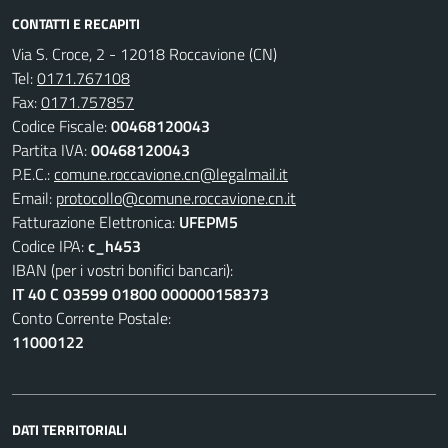
CONTATTI E RECAPITI
Via S. Croce, 2 - 12018 Roccavione (CN)
Tel:
0171.767108
Fax:
0171.757857
Codice Fiscale:
00468120043
Partita IVA:
00468120043
P.E.C.:
comune.roccavione.cn@legalmail.it
Email:
protocollo@comune.roccavione.cn.it
Fatturazione Elettronica:
UFEPM5
Codice IPA:
c_h453
IBAN (per i vostri bonifici bancari):
IT 40 C 03599 01800 000000158373
Conto Corrente Postale:
11000122
DATI TERRITORIALI