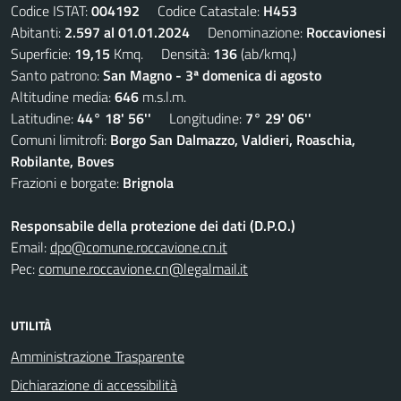
Codice ISTAT:
004192
Codice Catastale:
H453
Abitanti:
2.597 al 01.01.2024
Denominazione:
Roccavionesi
Superficie:
19,15
Kmq. Densità:
136
(ab/kmq.)
Santo patrono:
San Magno - 3ª domenica di agosto
Altitudine media:
646
m.s.l.m.
Latitudine:
44° 18' 56''
Longitudine:
7° 29' 06''
Comuni limitrofi:
Borgo San Dalmazzo, Valdieri, Roaschia,
Robilante, Boves
Frazioni e borgate:
Brignola
Responsabile della protezione dei dati (D.P.O.)
Email:
dpo@comune.roccavione.cn.it
Pec:
comune.roccavione.cn@legalmail.it
UTILITÀ
Amministrazione Trasparente
Dichiarazione di accessibilità