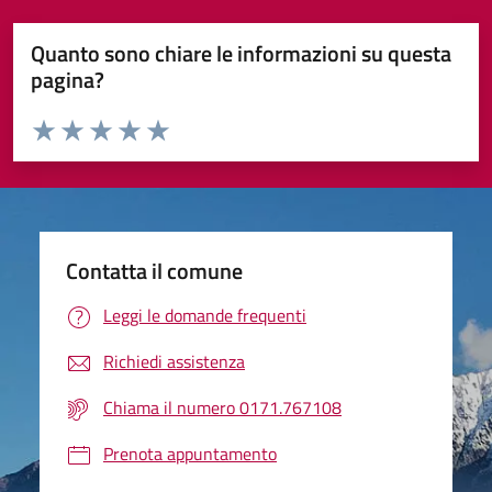
Quanto sono chiare le informazioni su questa
pagina?
Valuta da 1 a 5 stelle la pagina
Valuta 1 stelle su 5
Valuta 2 stelle su 5
Valuta 3 stelle su 5
Valuta 4 stelle su 5
Valuta 5 stelle su 5
Contatta il comune
Leggi le domande frequenti
Richiedi assistenza
Chiama il numero 0171.767108
Prenota appuntamento