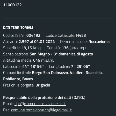
11000122
DATI TERRITORIALI
Codice ISTAT:
004192
Codice Catastale:
H453
Abitanti:
2.597 al 01.01.2024
Denominazione:
Roccavionesi
Superficie:
19,15
Kmq. Densità:
136
(ab/kmq.)
Santo patrono:
San Magno - 3ª domenica di agosto
Altitudine media:
646
m.s.l.m.
Latitudine:
44° 18' 56''
Longitudine:
7° 29' 06''
Comuni limitrofi:
Borgo San Dalmazzo, Valdieri, Roaschia,
Robilante, Boves
Frazioni e borgate:
Brignola
Responsabile della protezione dei dati (D.P.O.)
Email:
dpo@comune.roccavione.cn.it
Pec:
comune.roccavione.cn@legalmail.it