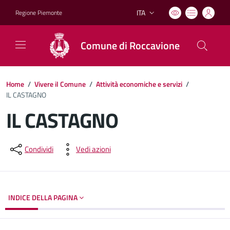
ITA
Regione Piemonte
Lingua attiva:
Comune di Roccavione
Home
/
Vivere il Comune
/
Attività economiche e servizi
/
IL CASTAGNO
IL CASTAGNO
Dettagli del documento
Condividi
Vedi azioni
INDICE DELLA PAGINA