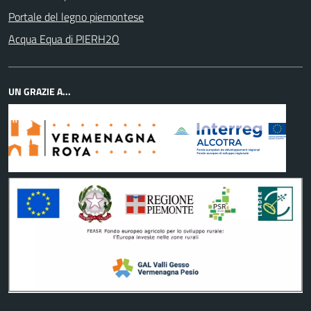
Portale del legno piemontese
Acqua Equa di PIERH2O
UN GRAZIE A...