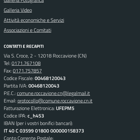
Galleria Fotografica
Galleria Video
Attività economiche e Servizi
Associazioni e Comitati
CONTATTI E RECAPITI
Via S. Croce, 2 - 12018 Roccavione (CN)
Tel:
0171.767108
Fax:
0171.757857
Codice Fiscale:
00468120043
Partita IVA:
00468120043
P.E.C.:
comune.roccavione.cn@legalmail.it
Email:
protocollo@comune.roccavione.cn.it
Fatturazione Elettronica:
UFEPM5
Codice IPA:
c_h453
IBAN (per i vostri bonifici bancari):
IT 40 C 03599 01800 000000158373
Conto Corrente Postale: