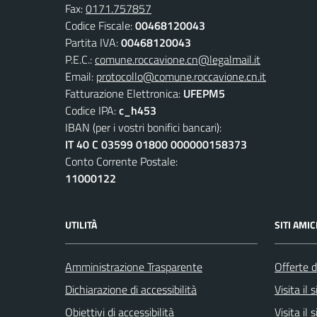
Fax:
0171.757857
Codice Fiscale:
00468120043
Partita IVA:
00468120043
P.E.C.:
comune.roccavione.cn@legalmail.it
Email:
protocollo@comune.roccavione.cn.it
Fatturazione Elettronica:
UFEPM5
Codice IPA:
c_h453
IBAN (per i vostri bonifici bancari):
IT 40 C 03599 01800 000000158373
Conto Corrente Postale:
11000122
UTILITÀ
SITI AMIC
Amministrazione Trasparente
Offerte d
Dichiarazione di accessibilità
Visita il
Obiettivi di accessibilità
Visita il