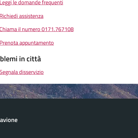
Leggi le domande frequenti
Richiedi assistenza
Chiama il numero 0171.767108
Prenota appuntamento
blemi in città
Segnala disservizio
avione