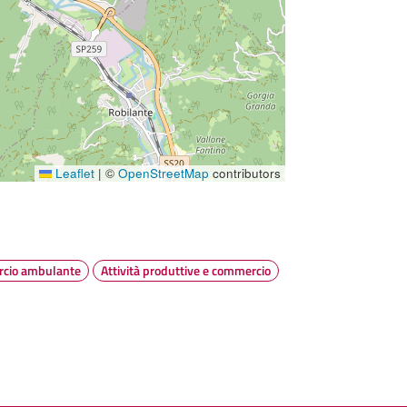
Leaflet
|
©
OpenStreetMap
contributors
cio ambulante
Attività produttive e commercio