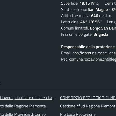
Superficie:
19,15
Kmq. Densit
Santo patrono:
San Magno - 3ª
Altitudine media:
646
m.s.l.m.
Latitudine:
44° 18' 56''
Longit
Comuni limitrofi:
Borgo San Dalm
Frazioni e borgate:
Brignola
Responsabile della protezione d
Email:
dpo@comune.roccavione.
Pec:
comune.roccavione.cn@lega
I
i lavoro pubblicate nell'area Lavoro di Piemonte Tu
CONSORZIO ECOLOGICO CUNE
 sito della Regione Piemonte
Gestione rifiuti Regione Piemont
 sito della Provincia di Cuneo
Pro Loco Roccavione