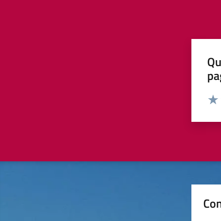
Qu
pa
Valut
Valu
Con