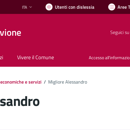
Utenti con dislessia
Aree 
ITA
Lingua attiva:
vione
Seguici su
zi
Vivere il Comune
Accesso all'informazi
 economiche e servizi
/
Migliore Alessandro
ssandro
ocumento