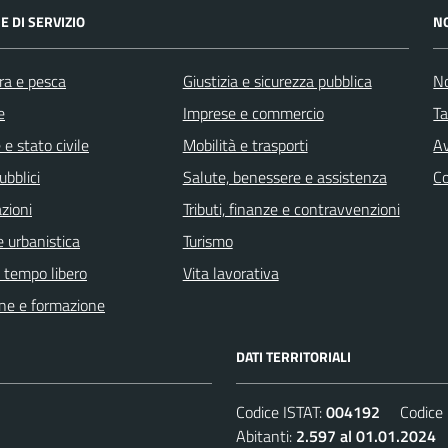
E DI SERVIZIO
N
ra e pesca
Giustizia e sicurezza pubblica
No
e
Imprese e commercio
Ta
e stato civile
Mobilità e trasporti
Av
ubblici
Salute, benessere e assistenza
C
zioni
Tributi, finanze e contravvenzioni
 urbanistica
Turismo
e tempo libero
Vita lavorativa
ne e formazione
DATI TERRITORIALI
Codice ISTAT:
004192
Codice C
Abitanti:
2.597 al 01.01.2024
D