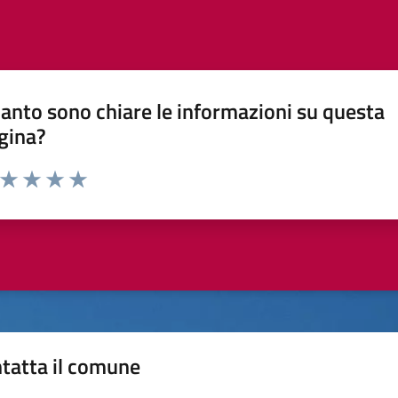
anto sono chiare le informazioni su questa
gina?
a da 1 a 5 stelle la pagina
ta 1 stelle su 5
Valuta 2 stelle su 5
Valuta 3 stelle su 5
Valuta 4 stelle su 5
Valuta 5 stelle su 5
tatta il comune