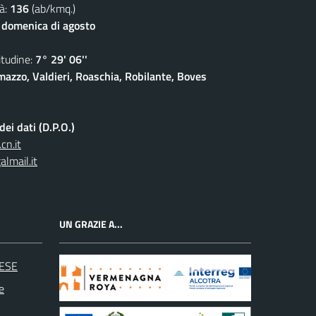
à:
136
(ab/kmq.)
 domenica di agosto
udine:
7° 29' 06''
azzo, Valdieri, Roaschia, Robilante, Boves
ei dati (D.P.O.)
cn.it
lmail.it
UN GRAZIE A...
ESE
e