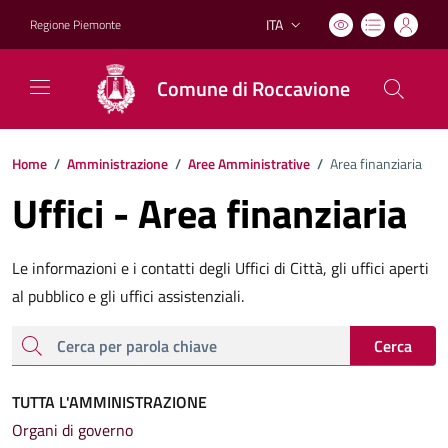
ITA
Regione Piemonte
Lingua attiva:
Comune di Roccavione
Home
/
Amministrazione
/
Aree Amministrative
/
Area finanziaria
Uffici - Area finanziaria
Le informazioni e i contatti degli Uffici di Città, gli uffici aperti
al pubblico e gli uffici assistenziali.
cerca
Cerca
TUTTA L'AMMINISTRAZIONE
Organi di governo