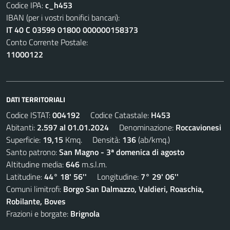
Codice IPA:
c_h453
IBAN (per i vostri bonifici bancari):
IT 40 C 03599 01800 000000158373
Conto Corrente Postale:
11000122
DATI TERRITORIALI
Codice ISTAT:
004192
Codice Catastale:
H453
Abitanti:
2.597 al 01.01.2024
Denominazione:
Roccavionesi
Superficie:
19,15
Kmq. Densità:
136
(ab/kmq.)
Santo patrono:
San Magno - 3ª domenica di agosto
Altitudine media:
646
m.s.l.m.
Latitudine:
44° 18' 56''
Longitudine:
7° 29' 06''
Comuni limitrofi:
Borgo San Dalmazzo, Valdieri, Roaschia,
Robilante, Boves
Frazioni e borgate:
Brignola