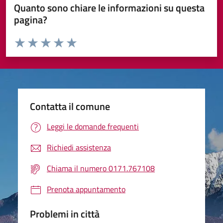
Quanto sono chiare le informazioni su questa
pagina?
Valuta da 1 a 5 stelle la pagina
Valuta 1 stelle su 5
Valuta 2 stelle su 5
Valuta 3 stelle su 5
Valuta 4 stelle su 5
Valuta 5 stelle su 5
Contatta il comune
Leggi le domande frequenti
Richiedi assistenza
Chiama il numero 0171.767108
Prenota appuntamento
Problemi in città