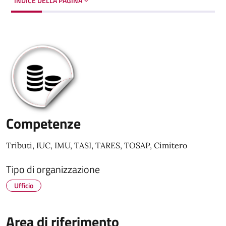
INDICE DELLA PAGINA
Competenze
Tributi, IUC, IMU, TASI, TARES, TOSAP, Cimitero
Tipo di organizzazione
Ufficio
Area di riferimento