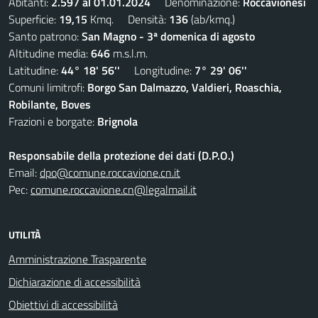
Abitanti:
2.597 al 01.01.2024
Denominazione:
Roccavionesi
Superficie:
19,15
Kmq. Densità:
136
(ab/kmq.)
Santo patrono:
San Magno - 3ª domenica di agosto
Altitudine media:
646
m.s.l.m.
Latitudine:
44° 18' 56''
Longitudine:
7° 29' 06''
Comuni limitrofi:
Borgo San Dalmazzo, Valdieri, Roaschia,
Robilante, Boves
Frazioni e borgate:
Brignola
Responsabile della protezione dei dati (D.P.O.)
Email:
dpo@comune.roccavione.cn.it
Pec:
comune.roccavione.cn@legalmail.it
UTILITÀ
Amministrazione Trasparente
Dichiarazione di accessibilità
Obiettivi di accessibilità