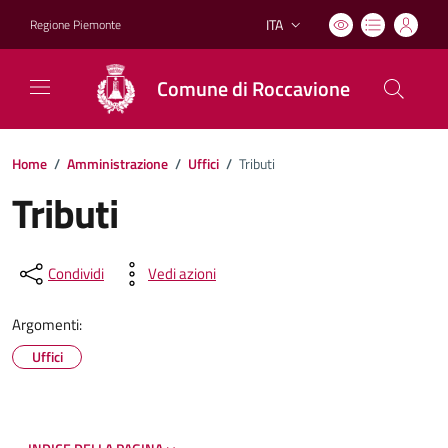
ITA
Regione Piemonte
Lingua attiva:
Comune di Roccavione
Home
/
Amministrazione
/
Uffici
/
Tributi
Tributi
Condividi
Vedi azioni
Argomenti:
Uffici