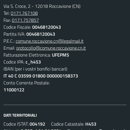
Via S. Croce, 2 - 12018 Roccavione (CN)
Tel:
0171.767108
Fax:
0171.757857
Codice Fiscale:
00468120043
Partita IVA:
00468120043
P.E.C.:
comune.roccavione.cn@legalmail.it
Email:
protocollo@comune.roccavione.cn.it
Fatturazione Elettronica:
UFEPM5
Codice IPA:
c_h453
IBAN (per i vostri bonifici bancari):
IT 40 C 03599 01800 000000158373
Conto Corrente Postale:
11000122
DATI TERRITORIALI
Codice ISTAT:
004192
Codice Catastale:
H453