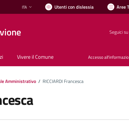
Utenti con dislessia
Aree 
ITA
Lingua attiva:
vione
Seguici su
zi
Vivere il Comune
Accesso all'informazi
le Amministrativo
/
RICCIARDI Francesca
ncesca