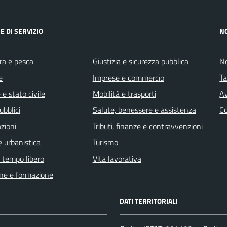
E DI SERVIZIO
N
ra e pesca
Giustizia e sicurezza pubblica
No
e
Imprese e commercio
Ta
e stato civile
Mobilità e trasporti
Av
ubblici
Salute, benessere e assistenza
C
zioni
Tributi, finanze e contravvenzioni
 urbanistica
Turismo
e tempo libero
Vita lavorativa
ne e formazione
DATI TERRITORIALI