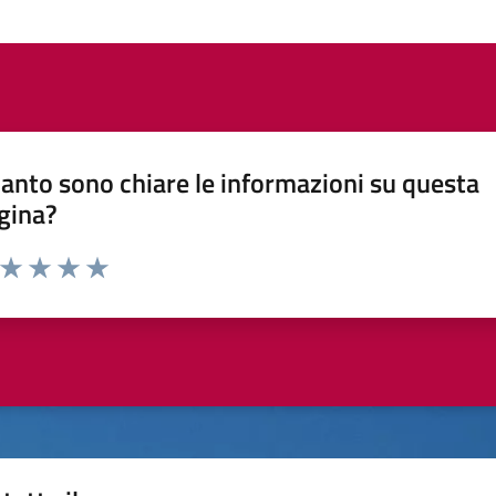
anto sono chiare le informazioni su questa
gina?
a da 1 a 5 stelle la pagina
ta 1 stelle su 5
Valuta 2 stelle su 5
Valuta 3 stelle su 5
Valuta 4 stelle su 5
Valuta 5 stelle su 5