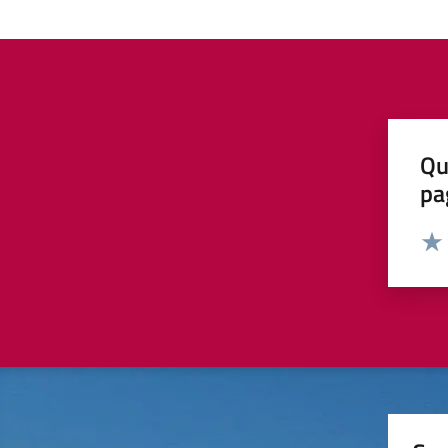
Qu
pa
Valut
Valu