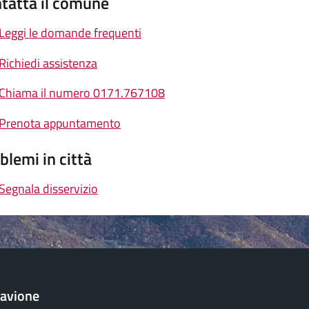
tatta il comune
Leggi le domande frequenti
Richiedi assistenza
Chiama il numero 0171.767108
Prenota appuntamento
blemi in città
Segnala disservizio
avione