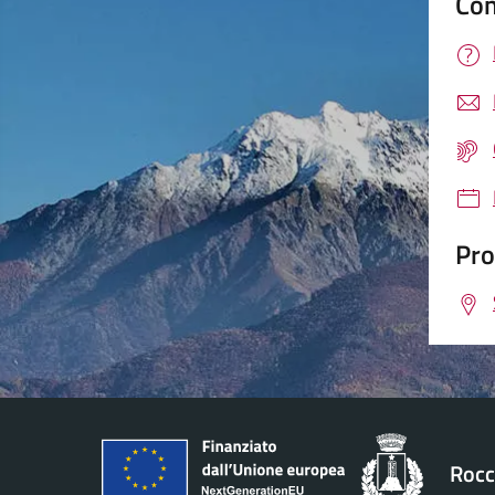
Con
Pro
Rocc