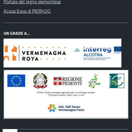
Portale del legno piemontese
Acqua Equa di PIERH2O
UN GRAZIE A...