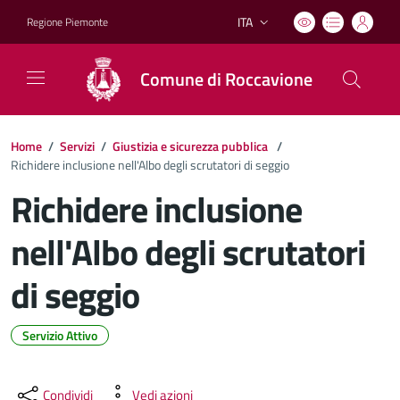
ITA
Regione Piemonte
Lingua attiva:
Comune di Roccavione
Home
/
Servizi
/
Giustizia e sicurezza pubblica
/
Richidere inclusione nell'Albo degli scrutatori di seggio
Richidere inclusione
nell'Albo degli scrutatori
di seggio
Servizio Attivo
Dettagli del documento
Condividi
Vedi azioni