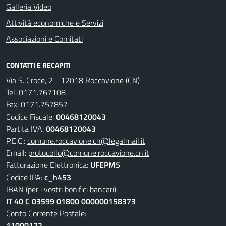
Galleria Video
Attività economiche e Servizi
Associazioni e Comitati
CONTATTI E RECAPITI
Via S. Croce, 2 - 12018 Roccavione (CN)
Tel:
0171.767108
Fax:
0171.757857
Codice Fiscale:
00468120043
Partita IVA:
00468120043
P.E.C.:
comune.roccavione.cn@legalmail.it
Email:
protocollo@comune.roccavione.cn.it
Fatturazione Elettronica:
UFEPM5
Codice IPA:
c_h453
IBAN (per i vostri bonifici bancari):
IT 40 C 03599 01800 000000158373
Conto Corrente Postale:
11000122