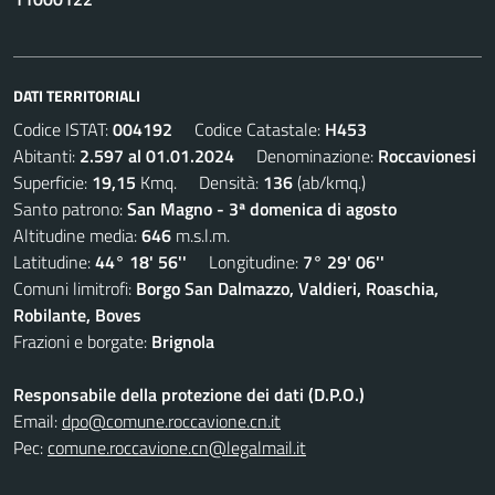
DATI TERRITORIALI
Codice ISTAT:
004192
Codice Catastale:
H453
Abitanti:
2.597 al 01.01.2024
Denominazione:
Roccavionesi
Superficie:
19,15
Kmq. Densità:
136
(ab/kmq.)
Santo patrono:
San Magno - 3ª domenica di agosto
Altitudine media:
646
m.s.l.m.
Latitudine:
44° 18' 56''
Longitudine:
7° 29' 06''
Comuni limitrofi:
Borgo San Dalmazzo, Valdieri, Roaschia,
Robilante, Boves
Frazioni e borgate:
Brignola
Responsabile della protezione dei dati (D.P.O.)
Email:
dpo@comune.roccavione.cn.it
Pec:
comune.roccavione.cn@legalmail.it