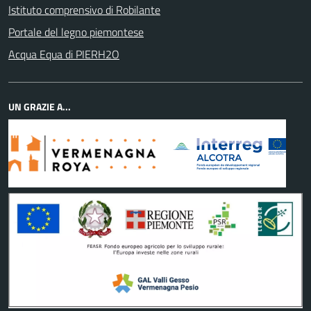
Istituto comprensivo di Robilante
Portale del legno piemontese
Acqua Equa di PIERH2O
UN GRAZIE A...