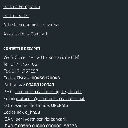
Galleria Fotografica
Galleria Video
Attività economiche e Servizi
Associazioni e Comitati
CONTATTI E RECAPITI
Via S. Croce, 2 - 12018 Roccavione (CN)
Tel:
0171.767108
Fax:
0171.757857
Codice Fiscale:
00468120043
Partita IVA:
00468120043
P.E.C.:
comune.roccavione.cn@legalmail.it
Email:
protocollo@comune.roccavione.cn.it
Fatturazione Elettronica:
UFEPM5
Codice IPA:
c_h453
IBAN (per i vostri bonifici bancari):
IT 40 C 03599 01800 000000158373