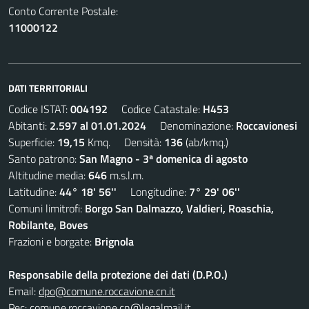
Conto Corrente Postale:
11000122
DATI TERRITORIALI
Codice ISTAT:
004192
Codice Catastale:
H453
Abitanti:
2.597 al 01.01.2024
Denominazione:
Roccavionesi
Superficie:
19,15
Kmq. Densità:
136
(ab/kmq.)
Santo patrono:
San Magno - 3ª domenica di agosto
Altitudine media:
646
m.s.l.m.
Latitudine:
44° 18' 56''
Longitudine:
7° 29' 06''
Comuni limitrofi:
Borgo San Dalmazzo, Valdieri, Roaschia,
Robilante, Boves
Frazioni e borgate:
Brignola
Responsabile della protezione dei dati (D.P.O.)
Email:
dpo@comune.roccavione.cn.it
Pec:
comune.roccavione.cn@legalmail.it