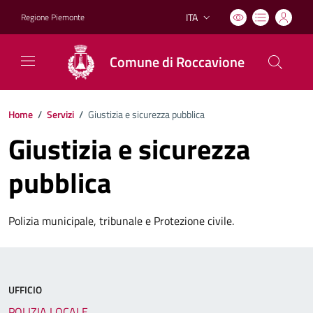
ITA
Regione Piemonte
Lingua attiva:
Comune di Roccavione
Home
/
Servizi
/
Giustizia e sicurezza pubblica
Giustizia e sicurezza
pubblica
Polizia municipale, tribunale e Protezione civile.
UFFICIO
POLIZIA LOCALE